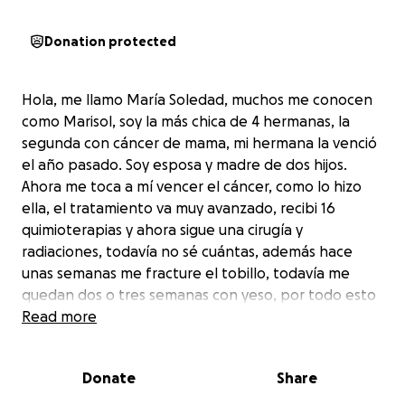
Donation protected
Hola, me llamo María Soledad, muchos me conocen
como Marisol, soy la más chica de 4 hermanas, la
segunda con cáncer de mama, mi hermana la venció
el año pasado. Soy esposa y madre de dos hijos.
Ahora me toca a mí vencer el cáncer, como lo hizo
ella, el tratamiento va muy avanzado, recibi 16
quimioterapias y ahora sigue una cirugía y
radiaciones, todavía no sé cuántas, además hace
unas semanas me fracture el tobillo, todavía me
quedan dos o tres semanas con yeso, por todo esto
no me es posible trabajar por el momento y es por
Read more
esto que estoy pidiendo su apoyo para hacer frente
a los gastos que todo esto genera, como son
Donate
Share
transporte, alimentación, material de curación etc.
Todo parece indicar que estamos casi al final de este