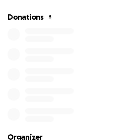
camino, ayudame a terminarlo de la mejor manera.
Quiero agradecer a todos los que me han apoyado
Donations
5
hasta ahora, es el último pasito para recuperarme al
100%
Muchísimas gracias!!
Bendiciones !!!
Organizer