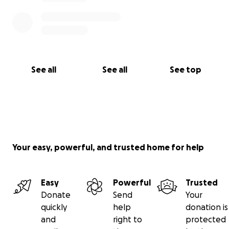
See all
See all
See top
Your easy, powerful, and trusted home for help
Easy
Powerful
Trusted
Donate
Send
Your
quickly
help
donation is
and
right to
protected