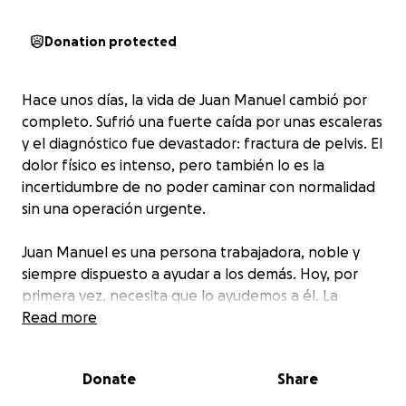
Donation protected
Hace unos días, la vida de Juan Manuel cambió por
completo. Sufrió una fuerte caída por unas escaleras
y el diagnóstico fue devastador: fractura de pelvis. El
dolor físico es intenso, pero también lo es la
incertidumbre de no poder caminar con normalidad
sin una operación urgente.
Juan Manuel es una persona trabajadora, noble y
siempre dispuesto a ayudar a los demás. Hoy, por
primera vez, necesita que lo ayudemos a él. La
cirugía que requiere es costosa y, lamentablemente,
Read more
sus recursos no son suficientes para cubrirla.
Donate
Share
Con tu ayuda, Juan Manuel puede volver a tener
calidad de vida. Cada aporte, por pequeño que sea,