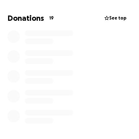
es un paso más hacia su recuperación. Si no puedes
donar, compartir esta campaña también es una gran
Donations
19
See top
forma de ayudar.
Gracias de corazón por tomarte el tiempo de leer su
historia. Contamos contigo para devolverle a Juan
Manuel la esperanza y el movimiento.