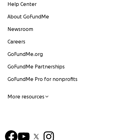
Help Center
About GoFundMe
Newsroom
Careers
GoFundMe.org
GoFundMe Partnerships
GoFundMe Pro for nonprofits
More resources