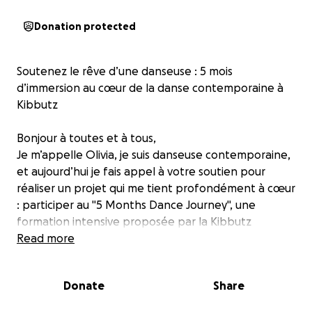
Donation protected
Soutenez le rêve d’une danseuse : 5 mois
d’immersion au cœur de la danse contemporaine à
Kibbutz
Bonjour à toutes et à tous,
Je m’appelle Olivia, je suis danseuse contemporaine,
et aujourd’hui je fais appel à votre soutien pour
réaliser un projet qui me tient profondément à cœur
: participer au "5 Months Dance Journey", une
formation intensive proposée par la Kibbutz
Contemporary Dance Company en Israël.
Read more
Cette aventure représente bien plus qu’un simple
stage : c’est une immersion totale dans un
Donate
Share
environnement artistique unique, au contact de
chorégraphes et de danseurs internationaux, dans