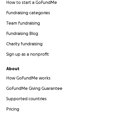
Thank you from the bottom of my heart for your
How to start a GoFundMe
generosity, support and trust.
Fundraising categories
With all my gratitude,
Team fundraising
Olivia
Fundraising Blog
Charity fundraising
Sign up as a nonprofit
About
How GoFundMe works
GoFundMe Giving Guarantee
Supported countries
Pricing