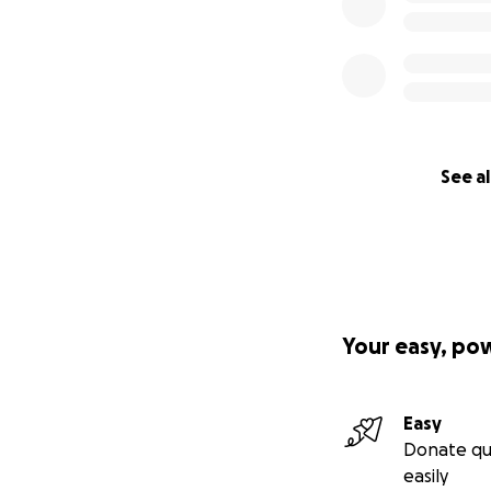
See al
Your easy, po
Easy
Donate qu
easily