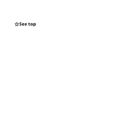
See top
or comparte esta
que no está solo.