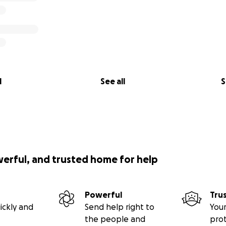
l
See all
S
werful, and trusted home for help
Powerful
Tru
ickly and
Send help right to
Your
the people and
pro