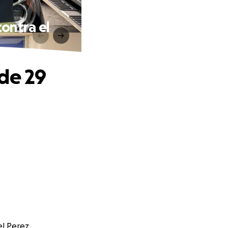
ontra el
de 29
el Perez.