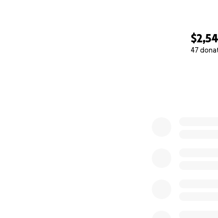
$2,5
47 dona
0% complete