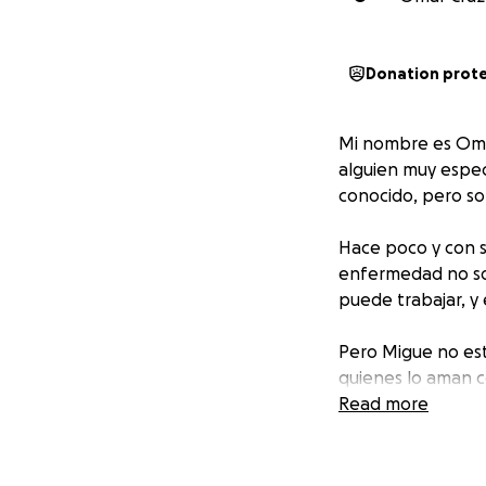
Donation prot
Mi nombre es Omar
alguien muy espec
conocido, pero so
Hace poco y con s
enfermedad no sol
puede trabajar, y 
Pero Migue no está
quienes lo aman co
necesita a nosotr
Read more
Por eso creamos e
recaudado se desti