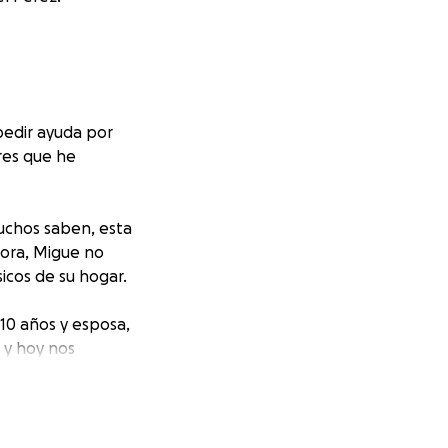
pedir ayuda por
res que he
uchos saben, esta
hora, Migue no
sicos de su hogar.
 10 años y esposa,
, y hoy nos
Migue. Todo lo