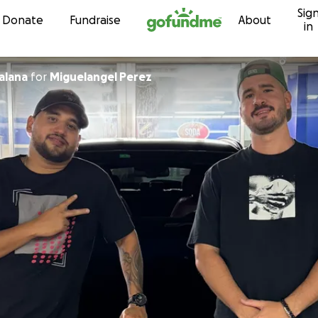
Sig
Skip to content
Donate
Fundraise
About
in
alana
for
Miguelangel Perez