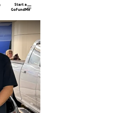
n
Start a
GoFundMe