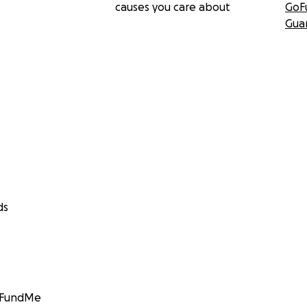
causes you care about
GoF
Gua
ds
GoFundMe