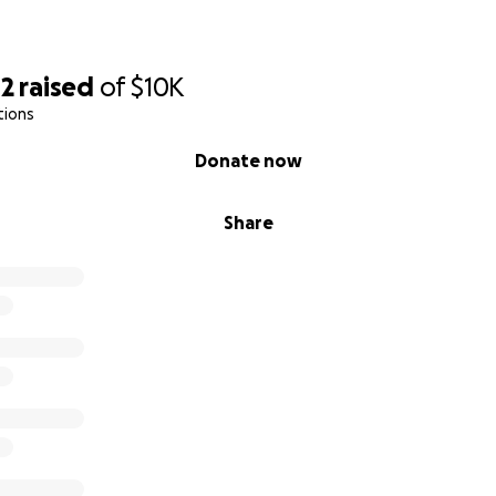
42
raised
of
$10K
tions
Donate now
Share