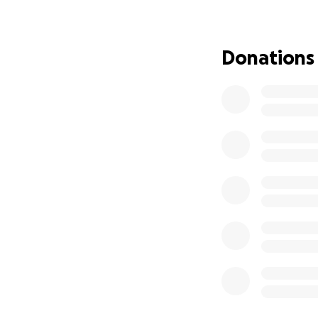
Renta y servicios
Comida y necesida
Donations
Transporte y cita
Cualquier aporte,
campaña, porque a
Gracias de corazó