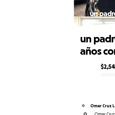
un padr
un padr
años co
$2,5
0% complete
Omar Cruz L
O
O
Omar Cruz 