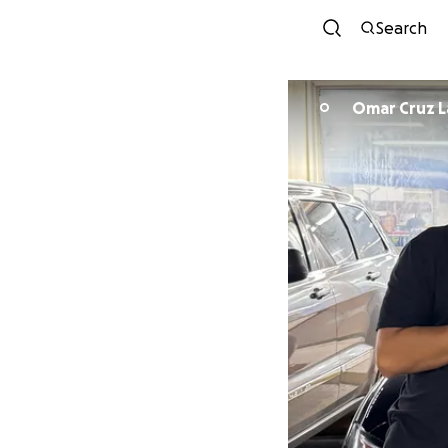
Search
Omar Cruz L
O