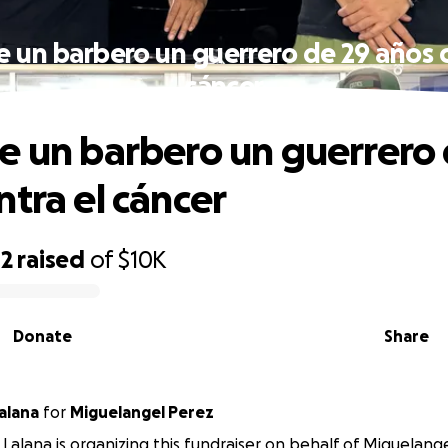
e un barbero un guerrero de 29 años c
cáncer
e un barbero un guerrero 
ntra el cáncer
42
raised
of
$10K
Donate
Share
alana
for
Miguelangel Perez
Lalana is organizing this fundraiser on behalf of Miguelang