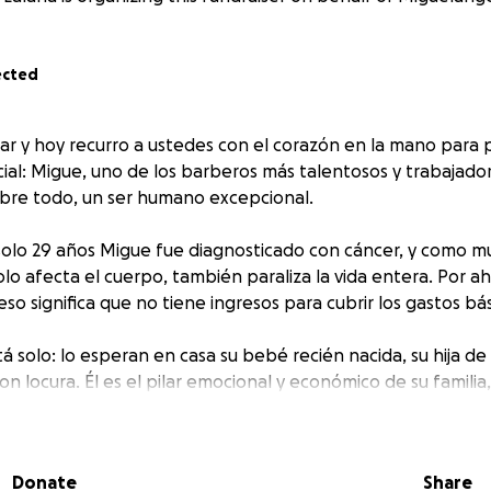
ected
 y hoy recurro a ustedes con el corazón en la mano para 
ial: Migue, uno de los barberos más talentosos y trabajado
bre todo, un ser humano excepcional.
olo 29 años Migue fue diagnosticado con cáncer, y como m
o afecta el cuerpo, también paraliza la vida entera. Por a
eso significa que no tiene ingresos para cubrir los gastos bá
 solo: lo esperan en casa su bebé recién nacida, su hija de
n locura. Él es el pilar emocional y económico de su familia
os.
sta campaña, para que entre todos le demos un respiro a 
Donate
Share
nará a cubrir: