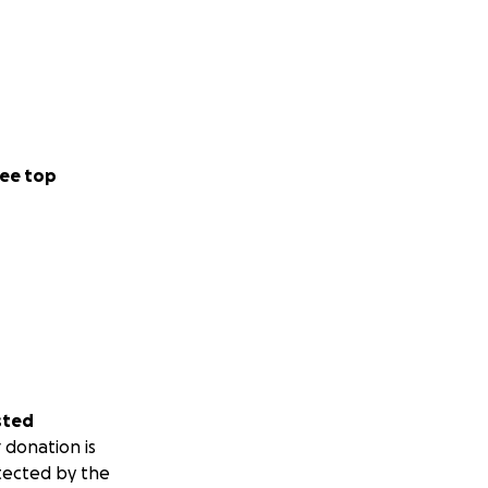
ee top
sted
 donation is
tected by the