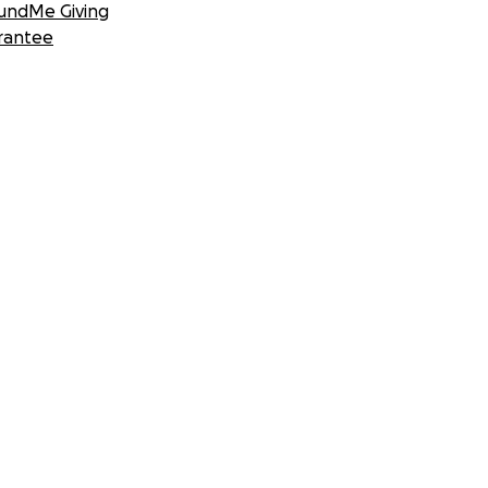
undMe Giving
rantee