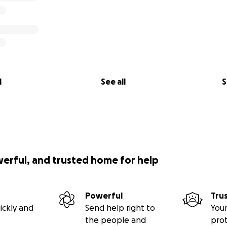
l
See all
S
werful, and trusted home for help
Powerful
Tru
ickly and
Send help right to
Your
the people and
pro