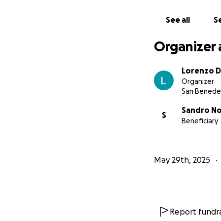
1. Assistenza pers
See all
Se
• Assistenza domic
Organizer 
2. Spese mediche
Lorenzo 
• Farmaci non cop
Organizer
San Benede
3. Adattamenti all
• Interventi stru
Sandro No
S
Beneficiary
4. Trasporti e mobi
• Trasporti privati
• Auto adattata 
May 29th, 2025
⸻
Totale annuo stim
Report fundra