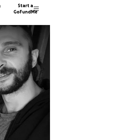
n
Start a
GoFundMe