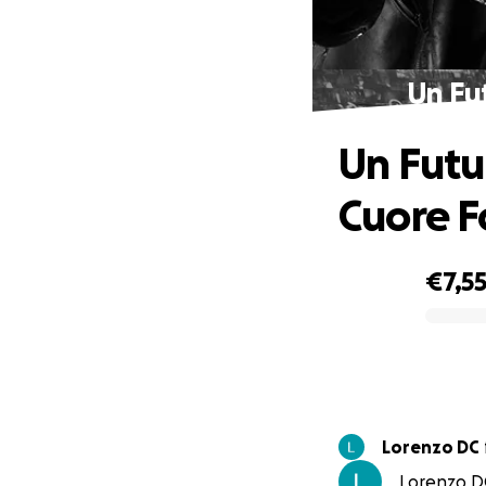
Un Fut
Un Futur
Cuore F
€7,5
0% complete
Lorenzo DC
Lorenzo DC