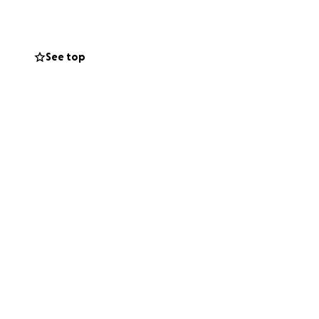
 amato strumento.
e avrebbe
Provate solo a
See top
fisiche,
voglia di lottare.
o, progettando una
.
o affrontare ogni