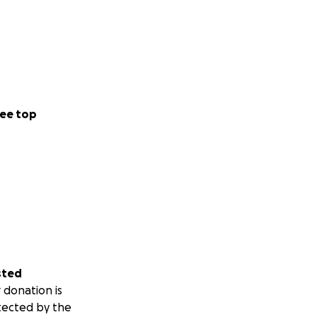
ee top
sted
 donation is
tected by the