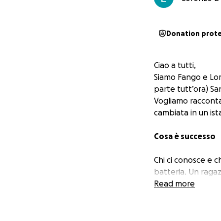
Donation prot
Ciao a tutti,
Siamo Fango e Lor
parte tutt’ora) San
Vogliamo raccontarv
cambiata in un ist
Cosa è successo
Chi ci conosce e c
batteria. Un raga
la batteria con u
Read more
Purtroppo, nell'es
Sandro ha riportat