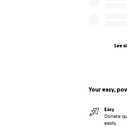
See al
Your easy, po
Easy
Donate qu
easily