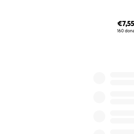
Queste cifre parl
soprattutto in mo
€7,5
160 don
Il vostro aiuto
0% complete
Chiediamo quindi i
la speranza di ris
piccolo: ogni sin
E se non potete d
possiamo restituir
uniamo tutti per a
Vi ringraziamo ant
Grazie