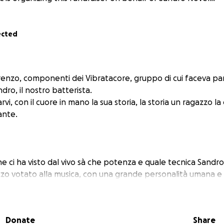
ected
enzo, componenti dei Vibratacore, gruppo di cui faceva par
dro, il nostro batterista.
i, con il cuore in mano la sua storia, la storia un ragazzo la c
ante.
he ci ha visto dal vivo sà che potenza e quale tecnica Sandr
zzo votato alla musica, con una grande personalità umana e
n talento e una passione fuori dal comune.
tate 2023 un tragico incidente ha cambiato la sua vita.
Donate
Share
o una lesione spinale grave diventando così tetraplegico. I