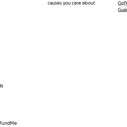
causes you care about
GoF
Gua
ds
GoFundMe