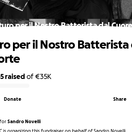
uro per il Nostro Batterista dal Cuor
o per il Nostro Batterista
orte
55
raised
of
€35K
Donate
Share
for
Sandro Novelli
 is organizing this fundraiser on behalf of Sandro Novelli.