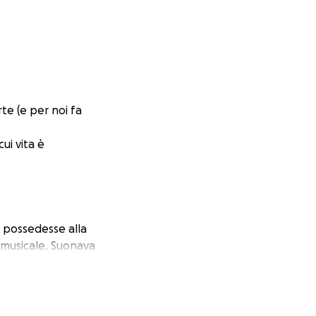
te (e per noi fa
ui vita è
o possedesse alla
 musicale. Suonava
n un attimo, ha