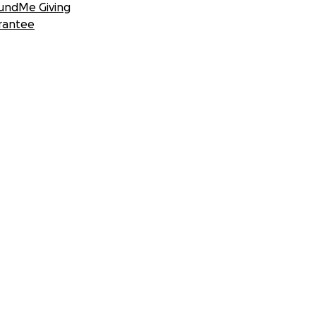
undMe Giving
rantee