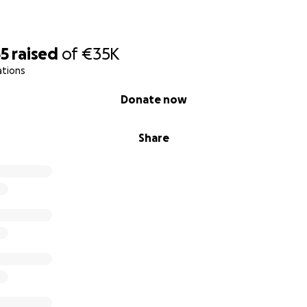
ano da sole. Sono numeri che una famiglia da sola non può 
do continuativo.
55
raised
of
€35K
ations
Donate now
l vostro aiuto per restituire a Sandro non solo una vita più
coprire la musica, magari in una nuova forma. Nessun contri
Share
gola donazione rappresenta un passo verso l’indipendenza e 
onare, vi chiediamo solo una cosa: condividete questa cam
gli un futuro e forse un giorno la sua musica potrà ancora ris
iutarlo.
icipatamente se la nostra battaglia sarà anche la vostra.