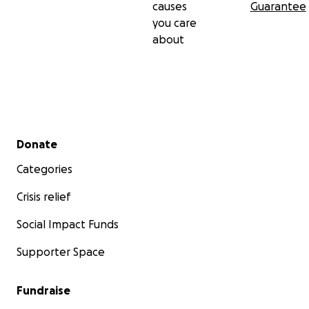
causes
Guarantee
you care
about
Secondary menu
Donate
Categories
Crisis relief
Social Impact Funds
Supporter Space
Fundraise