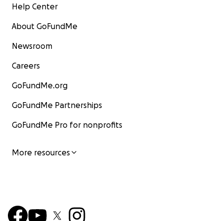
Help Center
About GoFundMe
Newsroom
Careers
GoFundMe.org
GoFundMe Partnerships
GoFundMe Pro for nonprofits
More resources