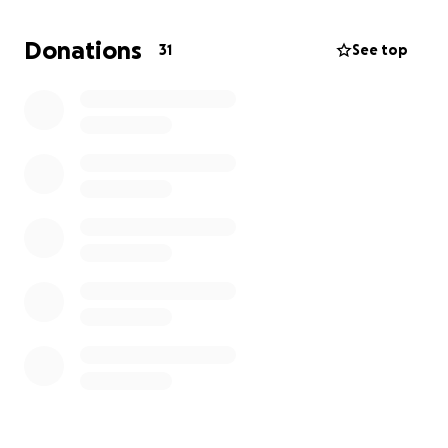
sanitario.
Donations
31
See top
Per questo motivo, sto chiedendo il vostro aiuto per
coprire i costi della mia visita di top surgery. Ogni
donazione, anche la più piccola, mi aiuterà a
raggiungere il mio obiettivo di diventare la versione
più autentica di me stesso.
Sono consapevole che chiedere aiuto può essere
difficile, ma in questo momento, non ho altra scelta.
La vostra generosità e il vostro sostegno possono
fare la differenza.
Grazie mille per aver considerato la mia richiesta.
Un abbraccio,
Stefano!