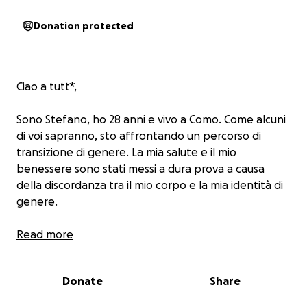
Donation protected
Ciao a tutt*,
Sono Stefano, ho 28 anni e vivo a Como. Come alcuni
di voi sapranno, sto affrontando un percorso di
transizione di genere. La mia salute e il mio
benessere sono stati messi a dura prova a causa
della discordanza tra il mio corpo e la mia identità di
genere.
La top surgery è un passo fondamentale per me,
Read more
poiché mi permetterà di allineare il mio corpo con la
mia identità di genere e di ridurre significativamente
Donate
Share
la mia sofferenza. Tuttavia, questo intervento è
molto costoso e non è coperto dal mio piano