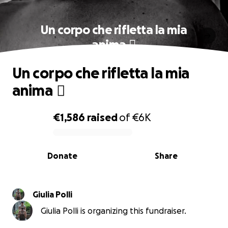
Un corpo che rifletta la mia
anima ️‍⚧️
Un corpo che rifletta la mia
anima ️‍⚧️
€1,586
raised
of
€6K
0% complete
Donate
Share
Giulia Polli
Giulia Polli is organizing this fundraiser.