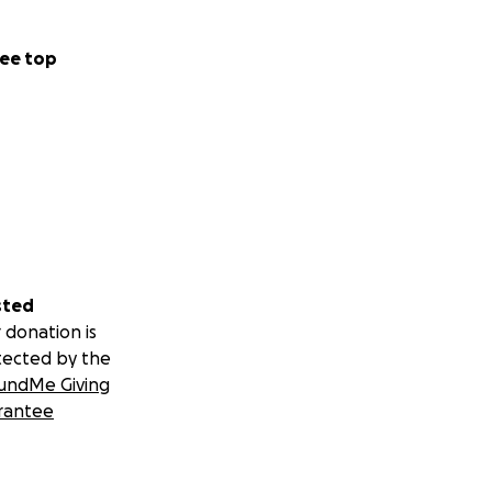
ee top
sted
 donation is
tected by the
undMe Giving
rantee