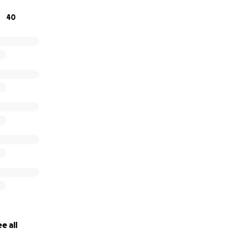
40
e all