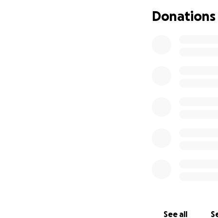
Donations
See all
Se