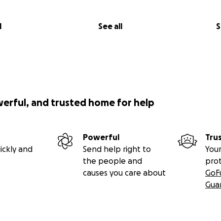
l
See all
S
werful, and trusted home for help
Powerful
Tru
ickly and
Send help right to
Your
the people and
pro
causes you care about
GoF
Gua