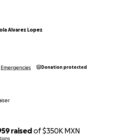
ola Alvarez Lopez
Emergencies
Donation protected
iser
959
raised
of
$350K
MXN
tions