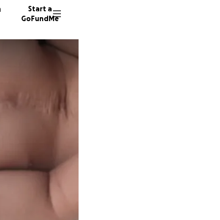
n
Start a
GoFundMe