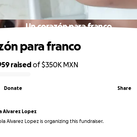
Un corazón para franco
zón para franco
959
raised
of
$350K
MXN
Donate
Share
Laura fabiola Alvarez Lopez
la Alvarez Lopez is organizing this fundraiser.