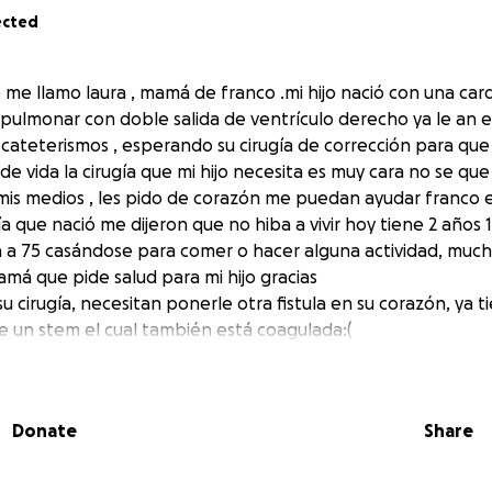
ected
me llamo laura , mamá de franco .mi hijo nació con una car
 pulmonar con doble salida de ventrículo derecho ya le an e
 cateterismos , esperando su cirugía de corrección para q
de vida la cirugía que mi hijo necesita es muy cara no se qu
is medios , les pido de corazón me puedan ayudar franco e
a que nació me dijeron que no hiba a vivir hoy tiene 2 años 
ra a 75 casándose para comer o hacer alguna actividad, much
má que pide salud para mi hijo gracias
u cirugía, necesitan ponerle otra fistula en su corazón, ya 
ne un stem el cual también está coagulada:(
Donate
Share