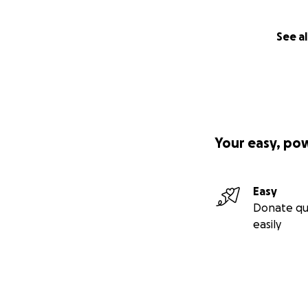
See al
Your easy, po
Easy
Donate qu
easily