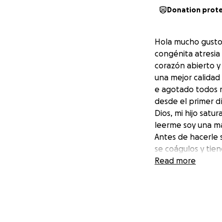
Donation prot
Hola mucho gusto 
congénita atresia
corazón abierto y
una mejor calidad 
e agotado todos m
desde el primer dí
Dios, mi hijo satu
leerme soy una ma
Antes de hacerle s
se coágulos y tie
Read more