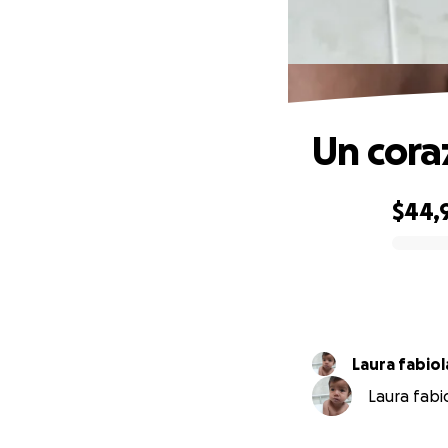
Un cora
$44,
0% complete
Laura fabio