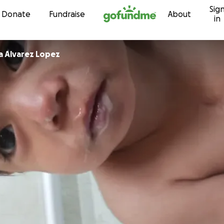
Sig
Skip to content
Donate
Fundraise
About
in
Laura fabiola Alvarez Lopez