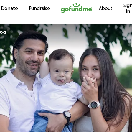
Sig
Skip to content
Donate
Fundraise
About
in
jog