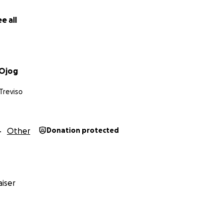
e all
 Ojog
Treviso
Other
Donation protected
iser