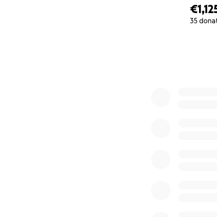
€1,12
35 dona
0% complete