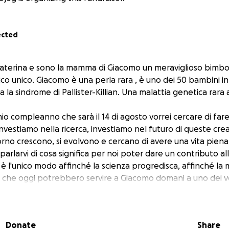
ected
caterina e sono la mamma di Giacomo un meraviglioso bimbo 
o unico. Giacomo è una perla rara , è uno dei 50 bambini in I
a la sindrome di Pallister-Killian. Una malattia genetica rara
io compleanno che sarà il 14 di agosto vorrei cercare di far
nvestiamo nella ricerca, investiamo nel futuro di queste cre
rno crescono, si evolvono e cercano di avere una vita piena,
 parlarvi di cosa significa per noi poter dare un contributo al
e è l'unico modo affinché la scienza progredisca, affinché la 
 che oggi potrebbero servire a Giacomo domani a uno dei vos
o condivisione di scoperte che possono migliorare la vita di tu
Donate
Share