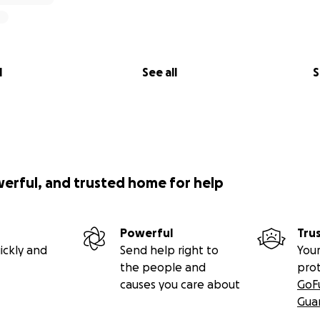
l
See all
S
werful, and trusted home for help
Powerful
Tru
ickly and
Send help right to
Your
the people and
pro
causes you care about
GoF
Gua