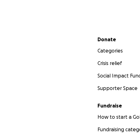
Secondary menu
Donate
Categories
Crisis relief
Social Impact Fun
Supporter Space
Fundraise
How to start a 
Fundraising categ