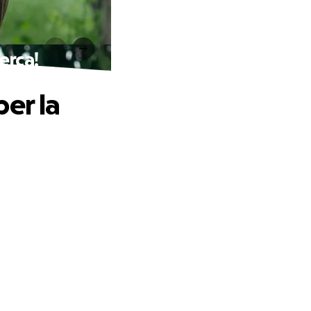
erca!
er la