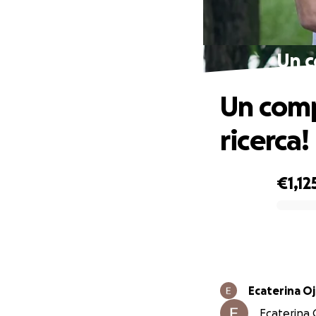
Un c
Un comp
ricerca!
€1,12
0% complete
Ecaterina O
Ecaterina O