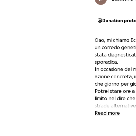
Donation prot
Ciao, mi chiamo E
un corredo genetic
stata diagnosticat
sporadica.
In occasione del m
azione concreta, i
che giorno per gio
Potrei stare ore a
limito nel dire ch
strade alternative
la ricerca è quest
Read more