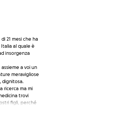
di 21 mesi che ha
talia al quale è
 ad insorgenza
e assieme a voi un
ature meravigliose
 dignitosa.
la ricerca ma mi
medicina trovi
tri figli, perché
tti.