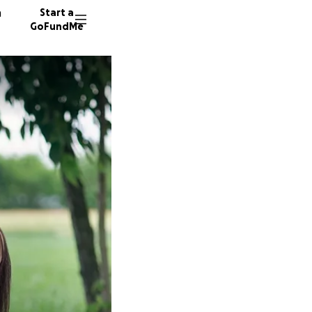
n
Start a
GoFundMe