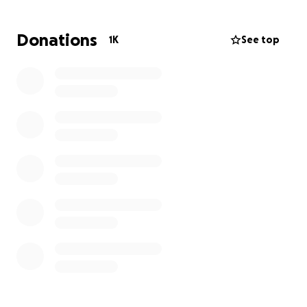
immunoglobulin transfusion to stabilize my condition
and prevent further deterioration. However, the
Donations
1K
See top
cost of this treatment is far beyond my means. I am
reaching out to you for your generosity and support
to help me access this life-saving care. Without it, my
condition will continue to worsen, and I will suffer
increasingly severe seizures every day.
Your contribution will make a world of difference,
and I am deeply grateful for your continued prayers
and support. May Allah bless you abundantly for
your kindness.
With sincere gratitude,
Yasmina Mohamed Boubacar
Français / French :