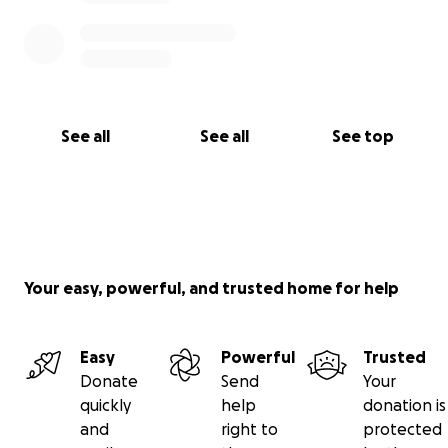
See all
See all
See top
Your easy, powerful, and trusted home for help
Easy
Powerful
Trusted
Donate
Send
Your
quickly
help
donation is
and
right to
protected