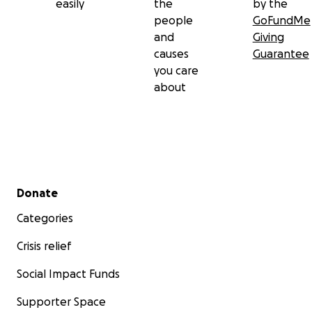
easily
the
by the
people
GoFundMe
and
Giving
causes
Guarantee
you care
about
Secondary menu
Donate
Categories
Crisis relief
Social Impact Funds
Supporter Space