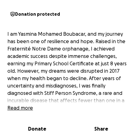
Donation protected
I am Yasmina Mohamed Boubacar, and my journey
has been one of resilience and hope. Raised in the
Fraternité Notre Dame orphanage, I achieved
academic success despite immense challenges,
earning my Primary School Certificate at just 8 years
old. However, my dreams were disrupted in 2017
when my health began to decline. After years of
uncertainty and misdiagnoses, I was finally
diagnosed with Stiff Person Syndrome, a rare and
incurable disease that affects fewer than one in a
million people.
Read more
This condition has robbed me of the ability to
Donate
Share
perform daily tasks, causing severe pain, seizures,
and muscle rigidity. I urgently need an