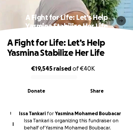
A Fight for Life: Let’s Help
Yasmina Stabilize Her Life
A Fight for Life: Let’s Help
Yasmina Stabilize Her Life
€19,545
raised
of
€40K
0% complete
Donate
Share
Issa Tankari
for
Yasmina Mohamed Boubacar
I
Issa Tankari is organizing this fundraiser on
I
behalf of Yasmina Mohamed Boubacar.