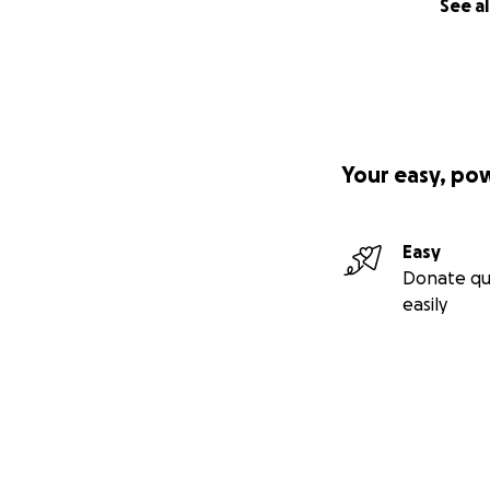
See al
Your easy, po
Easy
Donate qu
easily