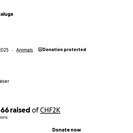
caluga
2025
Animals
Donation protected
iser
466
raised
of
CHF2K
ions
Donate now