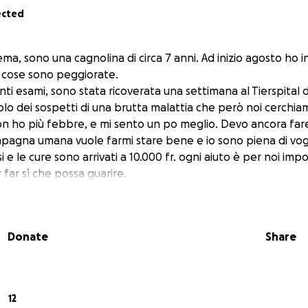
ected
ma, sono una cagnolina di circa 7 anni. Ad inizio agosto ho in
 cose sono peggiorate.
ti esami, sono stata ricoverata una settimana al Tierspital 
olo dei sospetti di una brutta malattia che però noi cerchi
on ho più febbre, e mi sento un po meglio. Devo ancora fare
pagna umana vuole farmi stare bene e io sono piena di vogli
isi e le cure sono arrivati a 10.000 fr. ogni aiuto è per noi im
 far sì che possa guarire.
Donate
Share
12