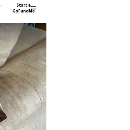
n
Start a
GoFundMe