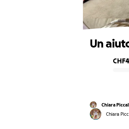
Un aiut
CHF
0% complete
Chiara Picca
Chiara Picc