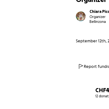
Chiara Pic
Organizer
Bellinzona
September 12th, 
Report fundra
CHF
12 donat
0% complete