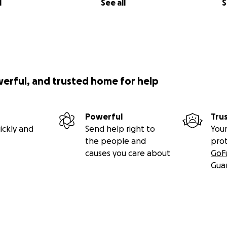
l
See all
S
werful, and trusted home for help
Powerful
Tru
ickly and
Send help right to
Your
the people and
pro
causes you care about
GoF
Gua