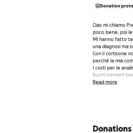
Donation prot
Ciao mi chiamo Pre
poco bene, poi le
Mi hanno fatto tan
una diagnosi ma s
Con il cortisone n
perché la mia com
I costi per le anal
buoni pensieri per
Read more
Donations