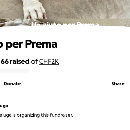
Un aiuto per Prema
o per Prema
466
raised
of
CHF2K
Donate
Share
luga
aluga is organizing this fundraiser.