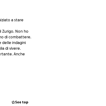
iziato a stare
di Zurigo. Non ho
amo di combattere.
 delle indagini
a di vivere.
portante. Anche
See top