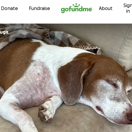
Sig
Skip to content
Donate
Fundraise
About
in
luga