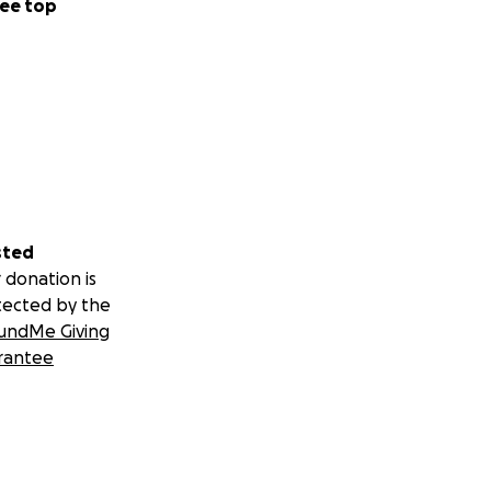
ee top
sted
 donation is
tected by the
undMe Giving
rantee