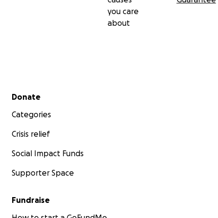
you care
about
Secondary menu
Donate
Categories
Crisis relief
Social Impact Funds
Supporter Space
Fundraise
How to start a GoFundMe