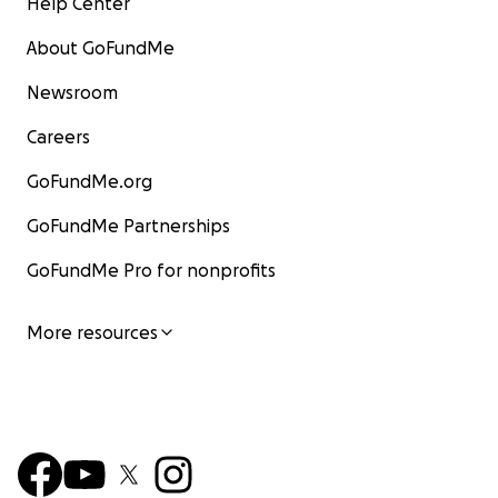
Help Center
About GoFundMe
Newsroom
Careers
GoFundMe.org
GoFundMe Partnerships
GoFundMe Pro for nonprofits
More resources