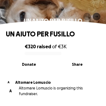
UN AIUTO PER FUSILLO
UN AIUTO PER FUSILLO
€320
raised
of
€3K
0% complete
Donate
Share
Altomare Lomuscio
A
Altomare Lomuscio is organizing this
A
fundraiser.