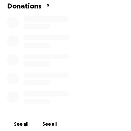
per il saldo è ancora lontana.
Donations
9
Fusillo ora sta meglio,mangia cibo specifico e assume
puntualmente degli integratori,ma se non riuscissimo
a saldare questo debito,non potrà più essere visitato
dalla clinica che lo ha salvato.
Vi chiediamo aiuto,anche solo con poco.
Per qualsiasi informazione o delucidazioni potete
chiamare
3281333024
See all
See all