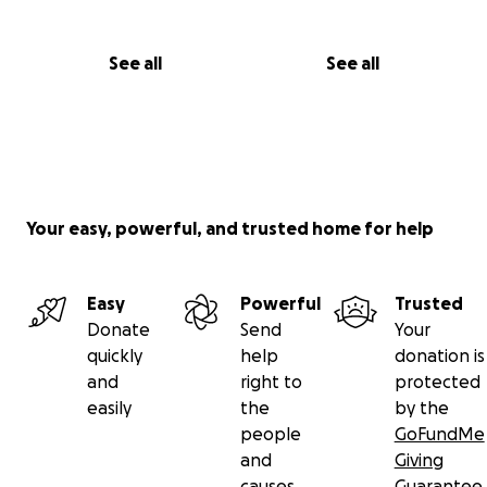
See all
See all
Your easy, powerful, and trusted home for help
Easy
Powerful
Trusted
Donate
Send
Your
quickly
help
donation is
and
right to
protected
easily
the
by the
people
GoFundMe
and
Giving
causes
Guarantee