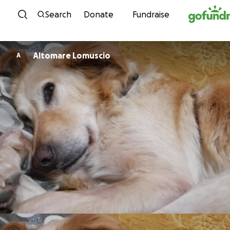
Skip to content
Search
Donate
Fundraise
Altomare Lomuscio
A