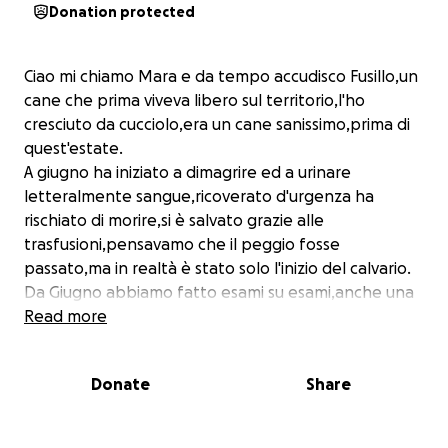
Donation protected
Ciao mi chiamo Mara e da tempo accudisco Fusillo,un
cane che prima viveva libero sul territorio,l'ho
cresciuto da cucciolo,era un cane sanissimo,prima di
quest'estate.
A giugno ha iniziato a dimagrire ed a urinare
letteralmente sangue,ricoverato d'urgenza ha
rischiato di morire,si è salvato grazie alle
trasfusioni,pensavamo che il peggio fosse
passato,ma in realtà è stato solo l'inizio del calvario.
Da Giugno abbiamo fatto esami su esami,anche una
citoscopia,senza aver però la cura giusta.
Read more
A settembre è stato ricoverato nuovamente in
clinica,a Bari.
Donate
Share
Ed è per questo che chiediamo aiuto,a Bari è stato
ricoverato 40 giorni,il suo preventivo finale è di 5000
euro,fino ad ora abbiamo dato 2000 euro,ma la cifra