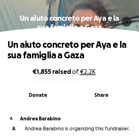
Un aiuto concreto per Aya e la
sua famiglia a Gaza
Un aiuto concreto per Aya e la
sua famiglia a Gaza
€1,855
raised
of
€2.2K
0% complete
Donate
Share
Andrea Barabino
A
A
Andrea Barabino is organizing this fundraiser.