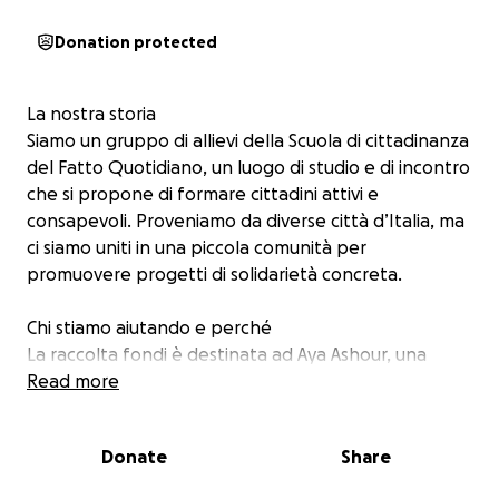
Donation protected
La nostra storia
Siamo un gruppo di allievi della Scuola di cittadinanza
del Fatto Quotidiano, un luogo di studio e di incontro
che si propone di formare cittadini attivi e
consapevoli. Proveniamo da diverse città d’Italia, ma
ci siamo uniti in una piccola comunità per
promuovere progetti di solidarietà concreta.
Chi stiamo aiutando e perché
La raccolta fondi è destinata ad Aya Ashour, una
giornalista freelance che vive a Gaza City, nella
Read more
Striscia di Gaza (Palestina), insieme alla sua famiglia.
Abbiamo conosciuto Aya grazie alle sue
Donate
Share
corrispondenze pubblicate sul Fatto Quotidiano
dall’inizio dell’attuale crisi. Tramite i suoi racconti