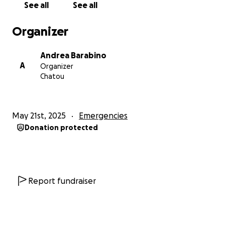
See all
See all
che a Gaza scarseggiano ogni giorno di più.
Il trasferimento dei fondi avverrà tramite bonifico
Organizer
internazionale direttamente sul conto di Aya,
assicurando così rapidità e trasparenza nel sostegno
Andrea Barabino
concreto alla famiglia.
A
Organizer
Chatou
Massima trasparenza
Ci impegniamo a tenere aggiornata questa pagina
con ricevute e testimonianze di Aya sull’utilizzo dei
May 21st, 2025
Emergencies
fondi, per garantire la totale trasparenza
Donation protected
dell’iniziativa. Il nostro obiettivo è offrire un flusso
costante di aiuti durante i prossimi mesi difficili.
Una goccia nel mare
Sappiamo che il nostro è un piccolo gesto rispetto
Report fundraiser
all’immensa sofferenza vissuta a Gaza, ma crediamo
che anche una sola famiglia aiutata possa
rappresentare un segno concreto di solidarietà.