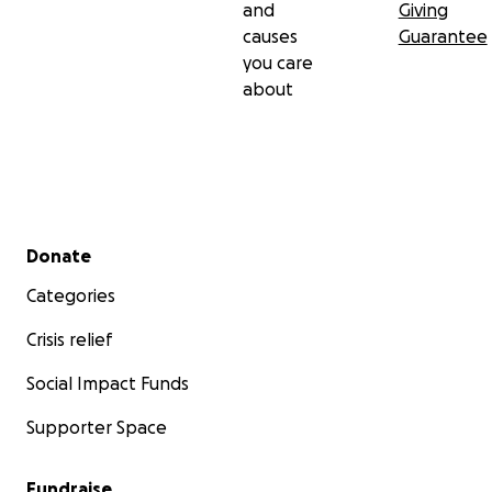
and
Giving
causes
Guarantee
you care
about
Secondary menu
Donate
Categories
Crisis relief
Social Impact Funds
Supporter Space
Fundraise