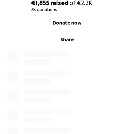
Vi ringraziamo di cuore per ogni donazione o
€1,855
raised
of
€2.2K
condivisione: insieme possiamo davvero fare la
28 donations
differenza.
0% complete
Donate now
Share