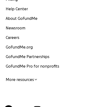
Help Center
About GoFundMe
Newsroom
Careers
GoFundMe.org
GoFundMe Partnerships
GoFundMe Pro for nonprofits
More resources