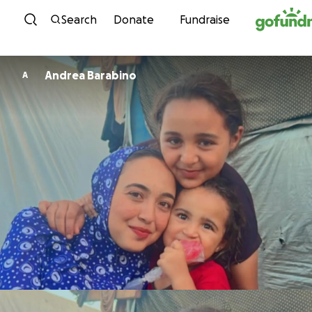
Skip to content
Search
Donate
Fundraise
Andrea Barabino
A