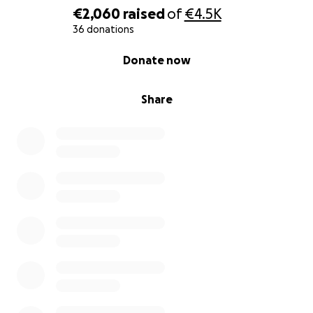
€2,060
raised
of
€4.5K
36 donations
0% complete
Donate now
Share