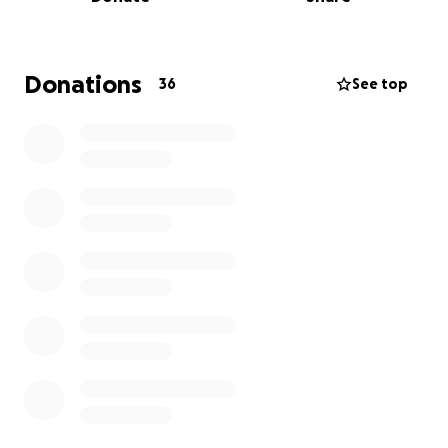
Dieselstraße und auf der Sportanlage Langenfort
werden auf moderne LED-Technik umgestellt.
Weniger Energieverbrauch, weniger Lichtemission.
Donations
36
See top
Mehr Licht für den Sport, mehr Zukunft für unser
Viertel.
Trotz Fördergeldern müssen wir dafür einen
fünfstelligen Eigenanteil stemmen.
Dafür brauchen wir dich.
Ob 10, 50 oder 100 Euro – jeder Beitrag hilft uns.
Herzlichen Dank für deine Unterstützung!
Unser Viertel. Unser Verein. Unser Licht.