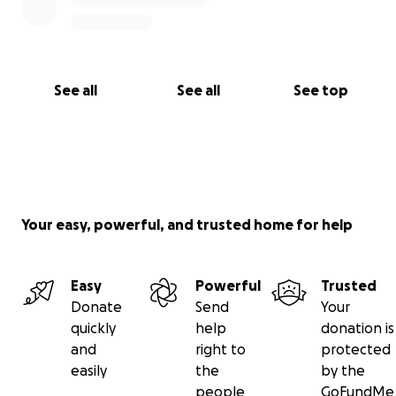
See all
See all
See top
Your easy, powerful, and trusted home for help
Easy
Powerful
Trusted
Donate
Send
Your
quickly
help
donation is
and
right to
protected
easily
the
by the
people
GoFundMe