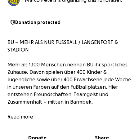
Marco Peters is organizing this fundraiser.
Donation protected
BU – MEHR ALS NUR FUSSBALL / LANGENFORT &
STADION
Mehr als 1.100 Menschen nennen BU ihr sportliches
Zuhause. Davon spielen über 400 Kinder &
Jugendliche sowie über 400 Erwachsene jede Woche
in unseren Farben auf den Fußballplätzen. Hier
entstehen Freundschaften, Teamgeist und
Zusammenhalt – mitten in Barmbek.
Jetzt wollen wir gemeinsam in die Zukunft
Read more
investieren:
Unsere Flutlichtanlagen im Stadion an der
Donate
Share