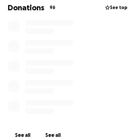
despedida que merecen.
Donations
96
See top
toda ayuda es bienvenida, aunque sea
compartiendo el vídeo, muchas gracias por todo.
See all
See all