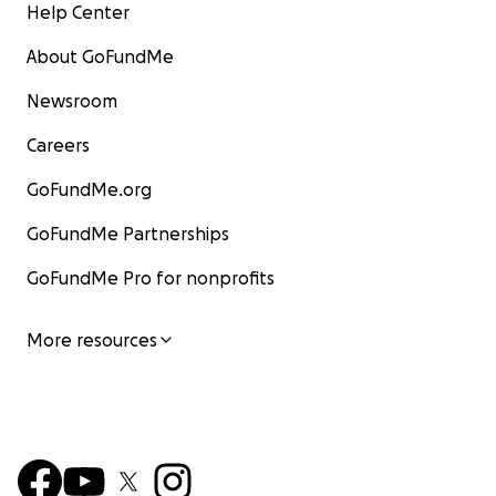
Help Center
About GoFundMe
Newsroom
Careers
GoFundMe.org
GoFundMe Partnerships
GoFundMe Pro for nonprofits
More resources