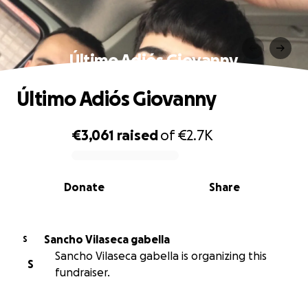
Último Adiós Giovanny
Último Adiós Giovanny
€3,061
raised
of
€2.7K
0% complete
Donate
Share
Sancho Vilaseca gabella
S
Sancho Vilaseca gabella is organizing this
S
fundraiser.