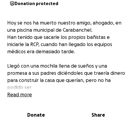
Donation protected
Hoy se nos ha muerto nuestro amigo, ahogado, en
una piscina municipal de Carabanchel.
Han tenido que sacarle los propios bañistas e
iniciarle la RCP, cuando han llegado los equipos
médicos era demasiado tarde.
Llegó con una mochila llena de sueños y una
promesa a sus padres diciéndoles que traería dinero
para construir la casa que querían, pero no ha
podido ser
Ha alzado el vuelo antes de tiempo y ahora el
Read more
cuerpo de nuestro amigo está en el hospital 12 de
octubre.
Donate
Share
La familia no tiene los recursos necesarios para
poder incinerarle y hemos decidido hacer este vídeo
para recaudar fondos y poder darles a sus padres la