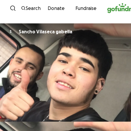
Skip to content
Search
Donate
Fundraise
Sancho Vilaseca gabella
S