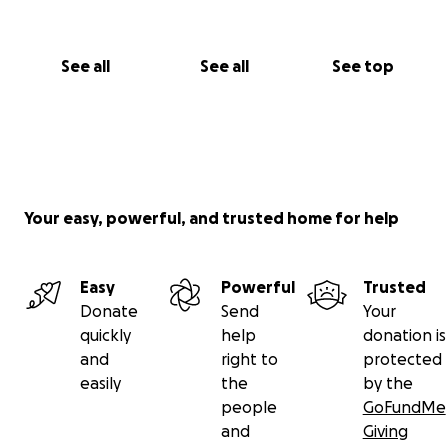
See all
See all
See top
Your easy, powerful, and trusted home for help
Easy
Powerful
Trusted
Donate
Send
Your
quickly
help
donation is
and
right to
protected
easily
the
by the
people
GoFundMe
and
Giving