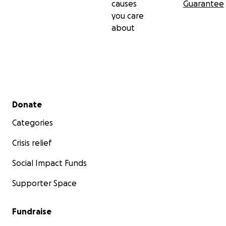
causes
Guarantee
you care
about
Secondary menu
Donate
Categories
Crisis relief
Social Impact Funds
Supporter Space
Fundraise