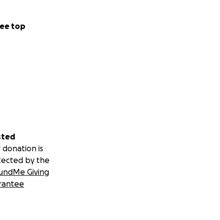
ee top
sted
 donation is
tected by the
undMe Giving
rantee