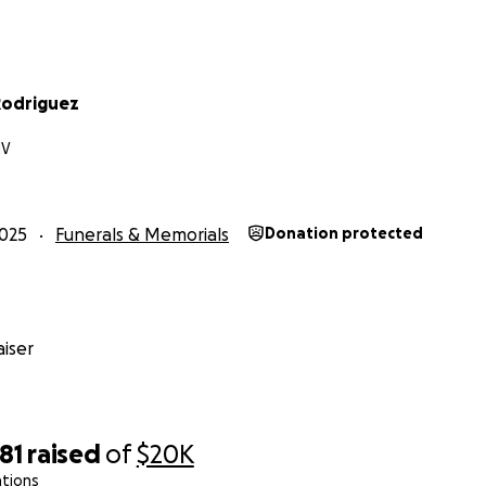
Rodriguez
NV
025
Funerals & Memorials
Donation protected
iser
81
raised
of
$20K
ations