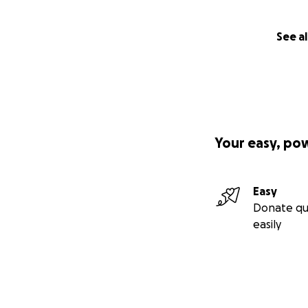
See al
Your easy, po
Easy
Donate qu
easily