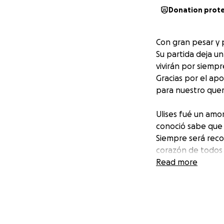
Donation prot
Con gran pesar y 
Su partida deja un
vivirán por siemp
Gracias por el apo
para nuestro quer
Ulises fué un amo
conoció sabe que 
Siempre será reco
corazón de todos 
Read more
Gracias por acomp
musical, un estilo
D.E.P Ulises Rodri
06/17/1998 - 09/0