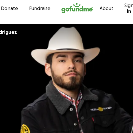
Sig
Skip to content
Donate
Fundraise
About
in
driguez