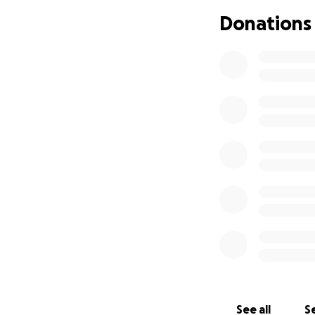
Donations
See all
Se