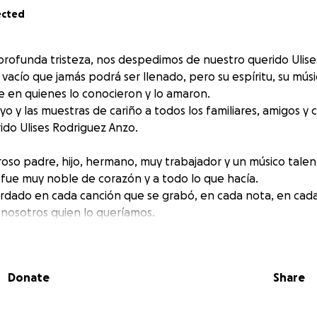
ected
profunda tristeza, nos despedimos de nuestro querido Ulise
 vacío que jamás podrá ser llenado, pero su espíritu, su mús
re en quienes lo conocieron y lo amaron.
yo y las muestras de cariño a todos los familiares, amigos y 
ido Ulises Rodriguez Anzo.
roso padre, hijo, hermano, muy trabajador y un músico talen
fue muy noble de corazón y a todo lo que hacía.
rdado en cada canción que se grabó, en cada nota, en cada
nosotros quien lo queríamos.
añarnos en estos momentos tan difíciles. Y gracias Ulises p
, y un ejemplo de persona. Dios te tenga en su santa gloria.
Donate
Share
guez Anzo.
7/2025