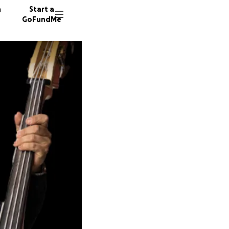
n
Start a
GoFundMe