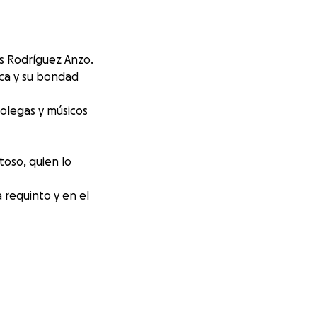
s Rodríguez Anzo.
ica y su bondad
colegas y músicos
toso, quien lo
 requinto y en el
or dejar un legado