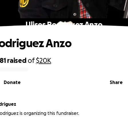
Ulises Rodriguez Anzo
Rodriguez Anzo
81
raised
of
$20K
Donate
Share
driguez
driguez is organizing this fundraiser.