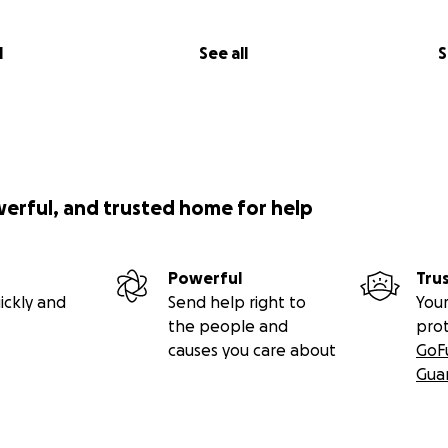
l
See all
S
werful, and trusted home for help
Powerful
Tru
ickly and
Send help right to
Your
the people and
pro
causes you care about
GoF
Gua