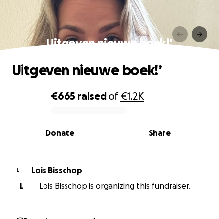
Uitgeven nieuwe boek!’
Uitgeven nieuwe boek!’
€665
raised
of
€1.2K
0% complete
Donate
Share
Lois Bisschop
L
L
Lois Bisschop is organizing this fundraiser.