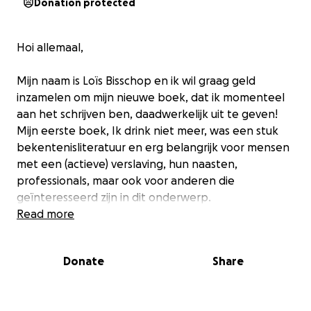
Donation protected
Hoi allemaal,
Mijn naam is Loïs Bisschop en ik wil graag geld
inzamelen om mijn nieuwe boek, dat ik momenteel
aan het schrijven ben, daadwerkelijk uit te geven!
Mijn eerste boek, Ik drink niet meer, was een stuk
bekentenisliteratuur en erg belangrijk voor mensen
met een (actieve) verslaving, hun naasten,
professionals, maar ook voor anderen die
geïnteresseerd zijn in dit onderwerp.
Read more
Na een zeer moeilijke periode en een terugval na 10
jaar herstel (!) wil ik dit boek schrijven. Er wordt veel
Donate
Share
geschreven over herstel, maar veel minder over
terugvallen, terwijl dit vaak een onderdeel is van
een verslaving. Net als mijn eerste boek wordt dit