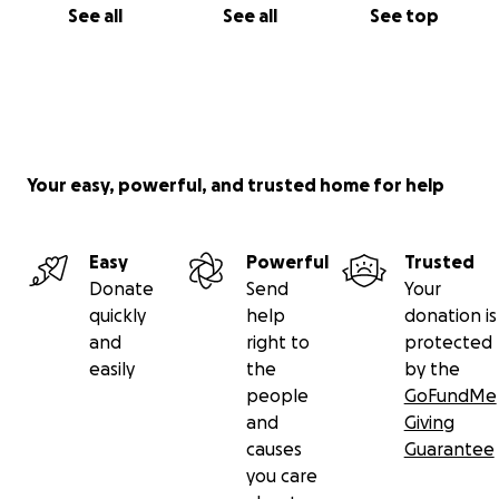
See all
See all
See top
Your easy, powerful, and trusted home for help
Easy
Powerful
Trusted
Donate
Send
Your
quickly
help
donation is
and
right to
protected
easily
the
by the
people
GoFundMe
and
Giving
causes
Guarantee
you care