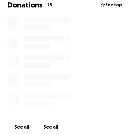
een rauw verslag, waarin ik mezelf niet spaar, met
Donations
25
See top
als doel taboes te doorbreken en anders naar
verslaving te leren kijken. Zo wil ik nog meer
mensen, en ook mezelf, helpen die kampen met, of
te maken hebben met, deze verschrikkelijke ziekte.
Liefs,
Loïs
See all
See all