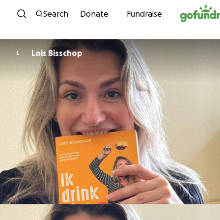
Skip to content
Search
Donate
Fundraise
Lois Bisschop
L