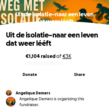
Uit de isolatie–naar een leven
dat weer lééft
Uit de isolatie–naar een leven
dat weer lééft
€1,104
raised
of
€3K
0% complete
Donate
Share
Angelique Demers
Angelique Demers is organizing this
fundraiser.