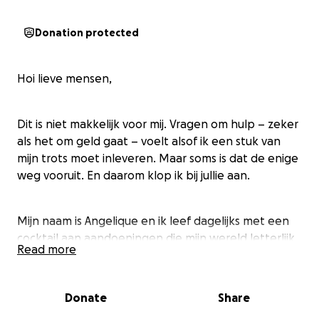
Donation protected
Hoi lieve mensen,
Dit is niet makkelijk voor mij. Vragen om hulp – zeker
als het om geld gaat – voelt alsof ik een stuk van
mijn trots moet inleveren. Maar soms is dat de enige
weg vooruit. En daarom klop ik bij jullie aan.
Mijn naam is Angelique en ik leef dagelijks met een
cocktail aan aandoeningen die mijn wereld letterlijk
Read more
kleiner hebben gemaakt,
waaronder hypermobiel Ehlers-Danlos syndroom
Donate
Share
(hEDS), Dunnevezelneuropathie (DVN), posturaal
orthostatisch tachycardiesyndroom (POTS), ME/CVS,