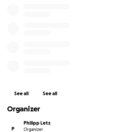
wenig Last von den Schultern nehmen zu können –
damit wir Raum zum Trauern haben, ohne uns
Sorgen um das Nötigste machen zu müssen.
Jede Unterstützung – sei sie finanziell oder durch
Teilen dieses Aufrufs – bedeutet uns unendlich viel.
Ich danke euch von Herzen für eure Hilfe, eure
Anteilnahme und dafür, dass ihr an meinen Vater
denkt.
In stiller Dankbarkeit,
Philipp
See all
See all
Organizer
Philipp Letz
P
Organizer