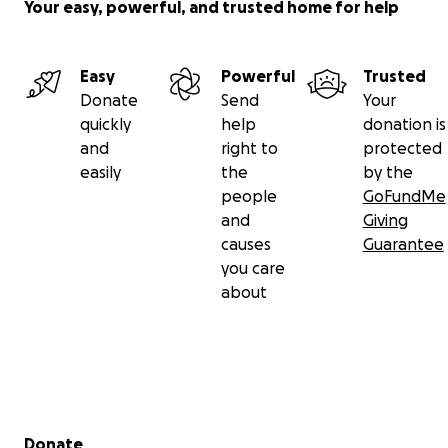
Your easy, powerful, and trusted home for help
Easy
Powerful
Trusted
Donate
Send
Your
quickly
help
donation is
and
right to
protected
easily
the
by the
people
GoFundMe
and
Giving
causes
Guarantee
you care
about
Secondary menu
Donate