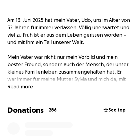
Am 13. Juni 2025 hat mein Vater, Udo, uns im Alter von
52 Jahren für immer verlassen. Völlig unerwartet und
viel zu früh ist er aus dem Leben gerissen worden –
und mit ihm ein Teil unserer Welt.
Mein Vater war nicht nur mein Vorbild und mein
bester Freund, sondern auch der Mensch, der unser
kleines Familienleben zusammengehalten hat. Er
war immer für meine Mutter Sylvia und mich da, mit
Wärme, Humor und Liebe. Jetzt stehen wir plötzlich
Read more
ohne ihn da – in tiefer Trauer und mit vielen offenen
Fragen, auch was unsere Zukunft betrifft.
Donations
286
See top
Deshalb wende ich mich an euch: Familie, Freunde,
Wegbegleiter und alle, die helfen möchten. Mit
dieser Spendenaktion hoffe ich, meiner Mama ein