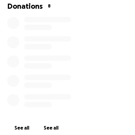
Donations
8
See all
See all