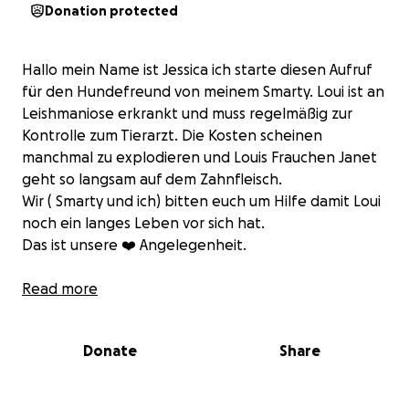
Donation protected
Hallo mein Name ist Jessica ich starte diesen Aufruf
für den Hundefreund von meinem Smarty. Loui ist an
Leishmaniose erkrankt und muss regelmäßig zur
Kontrolle zum Tierarzt. Die Kosten scheinen
manchmal zu explodieren und Louis Frauchen Janet
geht so langsam auf dem Zahnfleisch.
Wir ( Smarty und ich) bitten euch um Hilfe damit Loui
noch ein langes Leben vor sich hat.
Das ist unsere ❤️ Angelegenheit.
Liebe grüsse und ein lautes Wuff
Read more
Jessi und Smarty
Donate
Share