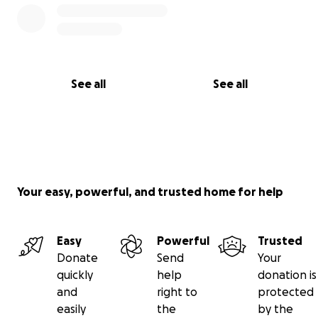
See all
See all
Your easy, powerful, and trusted home for help
Easy
Powerful
Trusted
Donate
Send
Your
quickly
help
donation is
and
right to
protected
easily
the
by the