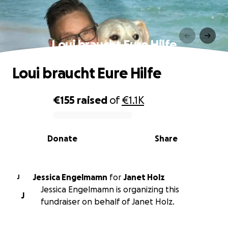
Loui braucht Eure Hilfe
Loui braucht Eure Hilfe
€155
raised
of
€1.1K
0% complete
Donate
Share
Jessica Engelmamn
for
Janet Holz
J
Jessica Engelmamn is organizing this
J
fundraiser on behalf of Janet Holz.