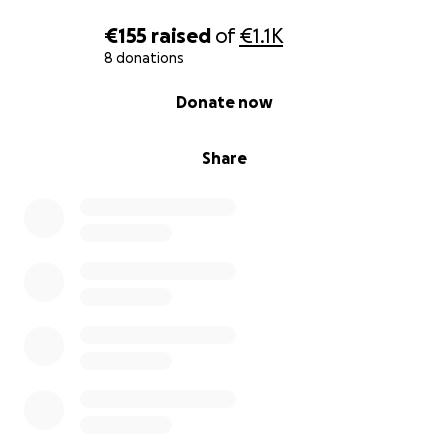
€155
raised
of
€1.1K
8 donations
0% complete
Donate now
Share