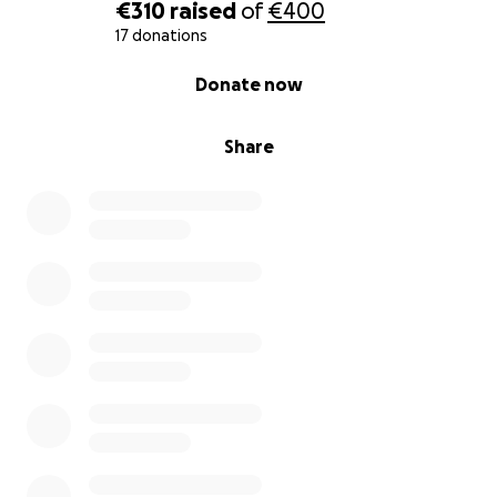
€310
raised
of
€400
17 donations
0% complete
Donate now
Share