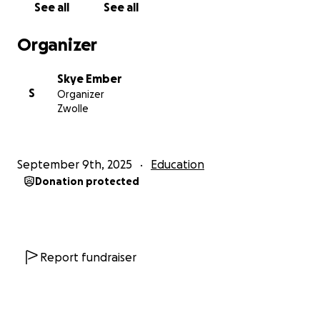
See all
See all
Alvast bedankt voor het lezen en we zijn dankbaar
Organizer
voor alles wat we kunnen ophalen.
Skye Ember
S
Organizer
Zwolle
September 9th, 2025
Education
Donation protected
Report fundraiser