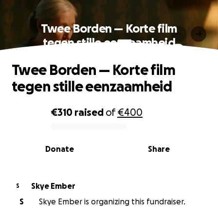
Twee Borden — Korte film
tegen stille eenzaamheid
Twee Borden — Korte film
tegen stille eenzaamheid
€310
raised
of
€400
0% complete
Donate
Share
Skye Ember
S
S
Skye Ember is organizing this fundraiser.