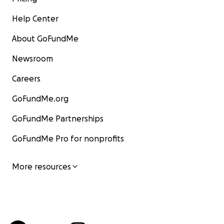
Help Center
About GoFundMe
Newsroom
Careers
GoFundMe.org
GoFundMe Partnerships
GoFundMe Pro for nonprofits
More resources