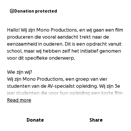
Donation protected
Hallo! Wij zijn Mono Productions, en wij gaan een film
produceren die vooral aandacht trekt naar de
eenzaamheid in ouderen. Dit is een opdracht vanuit
school, maar wij hebben zelf het initiatief genomen
voor dit specifieke onderwerp.
Wie zijn wij?
Wij zijn Mono Productions, een groep van vier
studenten van de AV-specialist opleiding. Wij zijn 3e
jaar studenten die voor hun opleiding een korte film
moeten maken en regisseren.
Read more
Waar gaat onze film precies over?
Donate
Share
Onze film gaat over een oma die vastzit in haar oude
ritme waar ze geconfronteerd wordt met