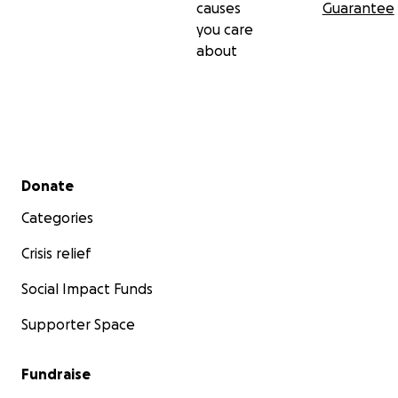
causes
Guarantee
you care
about
Secondary menu
Donate
Categories
Crisis relief
Social Impact Funds
Supporter Space
Fundraise