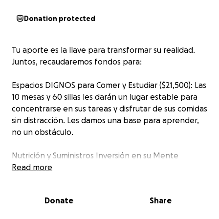
Donation protected
Tu aporte es la llave para transformar su realidad.
Juntos, recaudaremos fondos para:
Espacios DIGNOS para Comer y Estudiar ($21,500): Las
10 mesas y 60 sillas les darán un lugar estable para
concentrarse en sus tareas y disfrutar de sus comidas
sin distracción. Les damos una base para aprender,
no un obstáculo.
Nutrición y Suministros Inversión en su Mente
($5,000):
Read more
El Congelador es vital para almacenar alimentos
frescos y nutritivos, asegurando que su energía se
Donate
Share
centre en el estudio, no en el hambre.