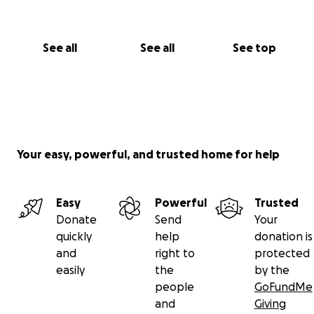
See all
See all
See top
Your easy, powerful, and trusted home for help
Easy
Powerful
Trusted
Donate
Send
Your
quickly
help
donation is
and
right to
protected
easily
the
by the
people
GoFundMe
and
Giving