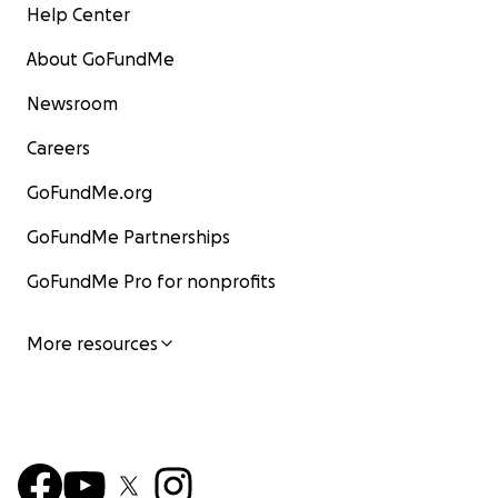
Help Center
About GoFundMe
Newsroom
Careers
GoFundMe.org
GoFundMe Partnerships
GoFundMe Pro for nonprofits
More resources