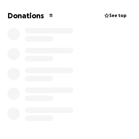
Los Materiales Escolares ($5,000) incluyen cuadernos,
crayones, lápices de colores y marcadores, recursos
Donations
11
See top
básicos que encienden su creatividad.
Salud y Bienestar (El Entorno Seguro): Además,
compraremos suministros de limpieza esenciales
para mantener un entorno libre de gérmenes: cloro
(bleach), papel higiénico, Fabuloso y Pinol. Un
espacio limpio es un espacio saludable.
Tu aporte NO es una simple donación; es una
inversión directa en el futuro de cada niño.
¡No dejes que la falta de una silla detenga un sueño!
Ayúdanos a alcanzar nuestra meta de $31,500.
¡Actúa Hoy! Cada peso cuenta para sentar a un niño
a estudiar