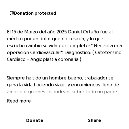
Donation protected
El 15 de Marzo del año 2025 Daniel Ortuño fue al
médico por un dolor que no cesaba, y lo que
escucho cambio su vida por completo: " Necesita una
operación Cardiovascular". Diagnóstico: ( Cateterismo
Cardíaco + Angioplastia coronaria )
Siempre ha sido un hombre bueno, trabajador se
gana la vida haciendo viajes y encomiendas lleno de
amor por quienes los rodean, sobre todo un padre
de Familia tiene una esposa y dos hijos pequeños.
Read more
Siempre ha estado dispuesto a servir a los demás
cuando se les necesita, voluntario del GPSYV. Hoy
lamentablemente esta atravesando un momento
Donate
Share
muy difícil y necesita de nuestra ayuda.