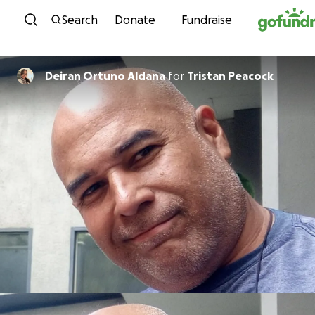
Skip to content
Search
Donate
Fundraise
Deiran Ortuno Aldana
for
Tristan Peacock