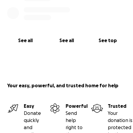
See all
See all
See top
Your easy, powerful, and trusted home for help
Easy
Powerful
Trusted
Donate
Send
Your
quickly
help
donation is
and
right to
protected