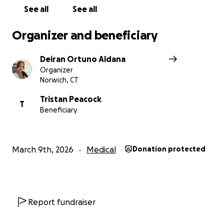
See all
See all
un regalo enorme para nosotros.
Organizer and beneficiary
Gracias por tomarte el tiempo de leer, por tu
generosidad y por ser parte de esta cadena de amor
Deiran Ortuno Aldana
y esperanza.
Organizer
Norwich, CT
Que Dios multiplique tu bondad y bendiga tu vida. ❤️
Tristan Peacock
T
Beneficiary
“Las donaciones serán recibidas por nuestra familia
en EE. UU. y enviadas directamente a mi tío en
Venezuela para ayudar con sus gastos.”
March 9th, 2026
Medical
Donation protected
Report fundraiser