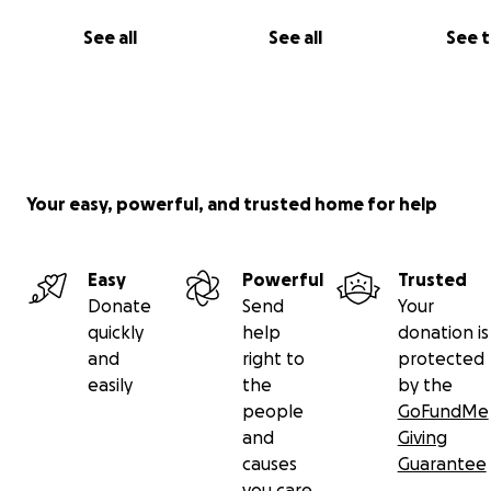
See all
See all
See 
Your easy, powerful, and trusted home for help
Easy
Powerful
Trusted
Donate
Send
Your
quickly
help
donation is
and
right to
protected
easily
the
by the
people
GoFundMe
and
Giving
causes
Guarantee
you care