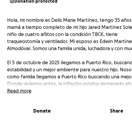
Donation protected
Hola, mi nombre es Delis Marie Martínez, tengo 35 años
mamá a tiempo completo de mi hijo Jared Martínez Sole
niño de cuatro añitos con la condición TBCK, tiene
traqueostomía y ventilador. Mi esposo es Edwin Martín
Almodóvar. Somos una familia unida, luchadora y con mu
El 5 de octubre de 2025 llegamos a Puerto Rico, buscan
estabilidad y un mejor ambiente para nuestro hijo. Noso
como familia llegamos a Puerto Rico buscando una mejor
Donde vivíamos antes, la inflación estaba demasiado alta
renta subió, los planes médicos subieron, todo estaba p
Read more
nubes. Cada mes era una lucha para poder cubrir los ga
básicos y no dábamos abasto. Por eso tomamos la decis
Donate
Share
venir a Puerto Rico, con la esperanza de estabilidad y u
futuro para nuestro hijo.