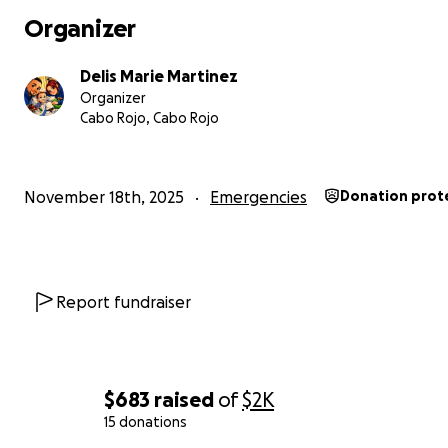
estabilidad, pero cuando todo empieza a salir mal, cuan
Organizer
gastos no paran y las ayudas no llegan, la mente se der
Delis Marie Martinez
Hemos caído en depresión y ansiedad, no por falta de g
Organizer
sino porque estamos luchando con todo lo que tenemos
Cabo Rojo, Cabo Rojo
así la vida se nos está haciendo cuesta arriba. Queremos
para nuestra familia, especialmente para nuestro hijo, p
veces sentimos que estamos nadando contra la corrient
November 18th, 2025
Emergencies
Donation prot
No escribo esto para dar lástima, sino porque somos hu
porque también sentimos, porque también nos cansam
porque duele ver a alguien que ama tanto, con tantas 
trabajar, sin que nadie le dé la oportunidad.
Report fundraiser
Yo no puedo trabajar porque soy mamá 24/7 debido a la
condición de mi hijo. Lamentablemente, los gastos no s
detienen: luz, agua, gasolina, comida y los cuidados que 
necesita diariamente.
$683
raised
of
$2K
15 donations
Muchos de los suplidos y medicamentos que él usa no lo