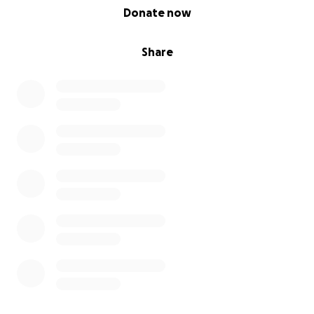
0% complete
Donate now
Share