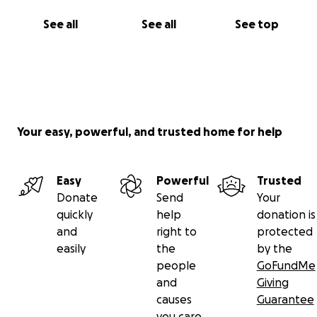
See all
See all
See top
Your easy, powerful, and trusted home for help
Easy
Powerful
Trusted
Donate
Send
Your
quickly
help
donation is
and
right to
protected
easily
the
by the
people
GoFundMe
and
Giving
causes
Guarantee
you care