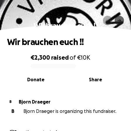
Wir brauchen euch !!
Wir brauchen euch !!
€2,300
raised
of
€10K
0% complete
Donate
Share
Bjorn Draeger
B
B
Bjorn Draeger is organizing this fundraiser.