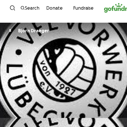
Skip to content
Search
Donate
Fundraise
Bjorn Draeger
B