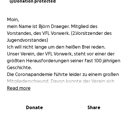
Donation protected
Moin,
mein Name ist Björn Draeger. Mitglied des
Vorstandes, des VFL Vorwerk. (2.Vorsitzender des
Jugendvorstandes)
Ich will nicht lange um den heißen Brei reden.
Unser Verein, der VFL Vorwerk, steht vor einer der
größten Herausforderungen seiner fast 100 jährigen
Geschichte.
Die Coronapandemie führte leider zu einem großen
Mitgliederschwund. Davon konnte der Verein sich
bis heute nicht erholen.
Read more
Die jetzt gestiegenen Energiekosten führen dazu,
dass es nur noch einen kleinen Schlag brauch um
Donate
Share
diesem Verein das Vergnügen zu verwehren 100
Jahre alt zu werden.