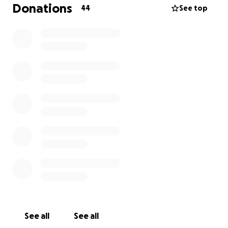
Dies würde dazu führen, dass ca. 250 Mitglieder
Donations
44
See top
nicht mehr in der Lage sein würden ihren geliebten
Sport in gewohnter und geliebter Umgebung
ausüben zu können. Darunter sehr viele Jugendliche,
denen es bei uns viel Spaß bereitet.
Und hier kommt jetzt ihr ins Spiel. Gemeinsam
können wir es schaffen diesen jugendlichen nicht
die Grundlage für eine tolle sportliche Zukunft zu
nehmen. Des weiteren würden wir uns natürlich
freuen unseren 100jähriges Bestehen noch erleben
zu können. Dieses Feiern wir im Jahr 2027.
Wir sagen jetzt schon mal vielen Dank für eure
Unterstützung
See all
See all