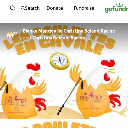
Skip to content
Search
Donate
Fundraise
Bianka Mandeville Christina Beland Racine
and
Christina Beland-Racine