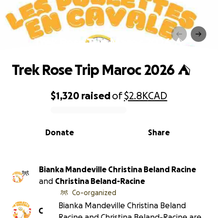
Trek Rose Trip Maroc 2026 ️⛺️
Trek Rose Trip Maroc 2026 ️⛺️
$1,320
raised
of
$2.8K
CAD
0% complete
Donate
Share
Bianka Mandeville Christina Beland Racine
and
Christina Beland-Racine
Co-organized
Bianka Mandeville Christina Beland
C
Racine and Christina Beland-Racine are