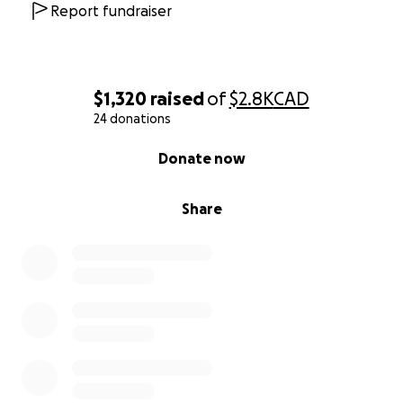
Report fundraiser
$1,320
raised
of
$2.8K
CAD
24 donations
0% complete
Donate now
Share