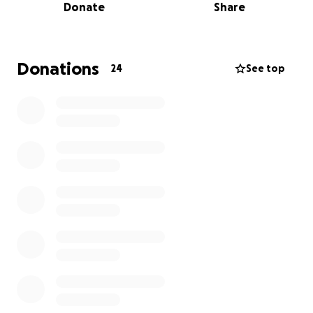
Donate
Share
marchant 20 km par jour dans le sable chaud du
désert marocain.
Mais au-delà du défi, c’est une cause qui nous tient à
Donations
24
See top
cœur : lutter contre le cancer du sein. En
collaboration avec Ruban Rose, organisme essentiel
aux femmes touchées de près ou de loin par le
cancer du sein ET Filles Actives qui contribue à l’accès
aux activités physiques chez les jeunes filles.
Notre aventure commence maintenant, 15 mois
avant le départ, avec un objectif : rassembler des
fonds, trouver des partenaires engagés, et porter
fièrement les couleurs de la solidarité féminine dans
le désert.
✨⭐️Si vous croyez à la puissance de l’amitié, au
dépassement de soi et aux causes qui changent des
vies, soutenez notre équipe.