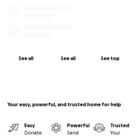
See all
See all
See top
Your easy, powerful, and trusted home for help
Easy
Powerful
Trusted
Donate
Send
Your