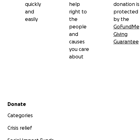
quickly
help
donation is
and
right to
protected
easily
the
by the
people
GoFundMe
and
Giving
causes
Guarantee
you care
about
Secondary menu
Donate
Categories
Crisis relief