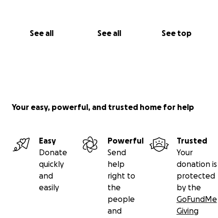
See all
See all
See top
Your easy, powerful, and trusted home for help
Easy
Powerful
Trusted
Donate
Send
Your
quickly
help
donation is
and
right to
protected
easily
the
by the
people
GoFundMe
and
Giving