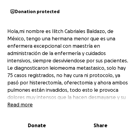
Donation protected
Hola,mi nombre es Ilitch Cabriales Baldazo, de
México, tengo una hermana menor que es una
enfermera excepcional con maestría en
administración de la enfermería y cuidados
intensivos, siempre desviviendose por sus pacientes.
Le diagnosticaron leiomeoma metastasico, solo hay
75 casos registrados, no hay cura ni protocolo, ya
pasó por histerectomía, oferectomia y ahora ambos
pulmones están invadidos, todo esto le provoca
dolores muy intensos que la hacen desmayarse y su
única opción es que la infiltren e ir matando el
Read more
nervio, porque ni los parches de fentanilo le quitan
el dolor y cada intervención que tiene que ser
Donate
Share
privada ronda los $70,000 y aunque ya se realizó
varias, los fondos se terminaron y aquí es donde se