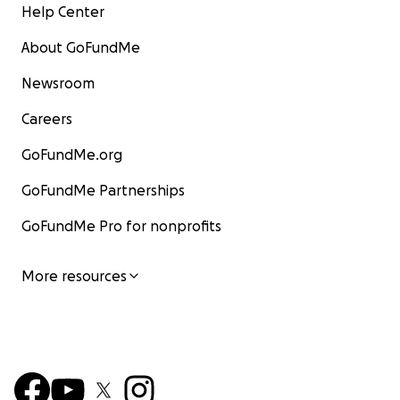
Help Center
About GoFundMe
Newsroom
Careers
GoFundMe.org
GoFundMe Partnerships
GoFundMe Pro for nonprofits
More resources