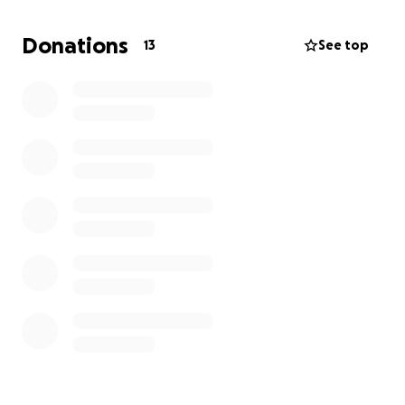
solicita de su importante ayuda, no porque sea mi
hermana, sino porque es alguien que ha dedicado
Donations
13
See top
muchos años a aliviar el dolor en cada paciente que
trata, yo la admiro porque ni con ese dolor tan
intenso deja de asistir a trabajar, trabaja dobles y
triples turnos.
De antemano, estaré eternamente agradecido por
su apoyo en estas circunstancias en que parecen
cerrarse las opciones.
Me ayudarian mucho compartiendo esta pagina
para ver si existe algun tratamiento que me quite
el dolor ..... gracias