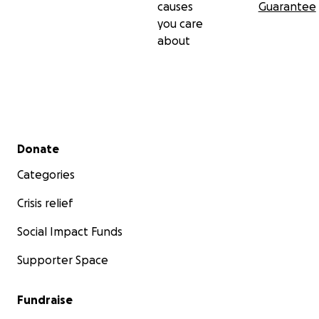
causes
Guarantee
you care
about
Secondary menu
Donate
Categories
Crisis relief
Social Impact Funds
Supporter Space
Fundraise