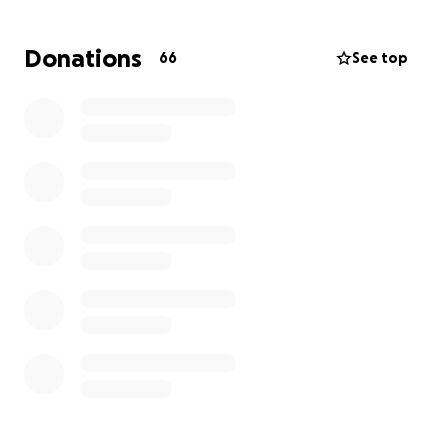
calidad de vida y tranquilidad en este momento que
nos necesita. De ante mano gracias.
Donations
66
See top