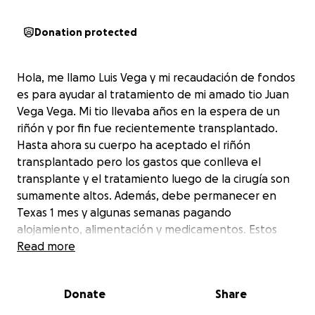
Donation protected
Hola, me llamo Luis Vega y mi recaudación de fondos
es para ayudar al tratamiento de mi amado tio Juan
Vega Vega. Mi tio llevaba años en la espera de un
riñón y por fin fue recientemente transplantado.
Hasta ahora su cuerpo ha aceptado el riñón
transplantado pero los gastos que conlleva el
transplante y el tratamiento luego de la cirugía son
sumamente altos. Además, debe permanecer en
Texas 1 mes y algunas semanas pagando
alojamiento, alimentación y medicamentos. Estos
medicamentos de primera instancia son muchos
Read more
hasta que pase el tiempo y vayan reduciendo la
cantidad aunque serán de por vida. Es por esto que
Donate
Share
acudo al corazón de todos los que lo conocemos y lo
queremos ver sano, para que me ayuden a darle