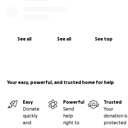
See all
See all
See top
Your easy, powerful, and trusted home for help
Easy
Powerful
Trusted
Donate
Send
Your
quickly
help
donation is
and
right to
protected