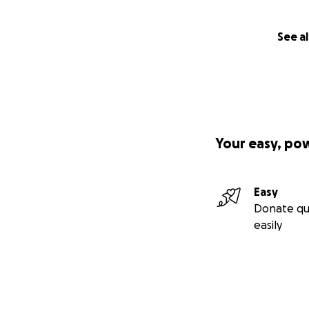
See al
Your easy, po
Easy
Donate qu
easily