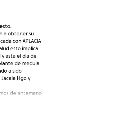
esto.
h a obtener su
icada con APLACIA
alud esto implica
y asta el dia de
plante de medula
do a sido
n Jacala Hgo y
itamos de antemano