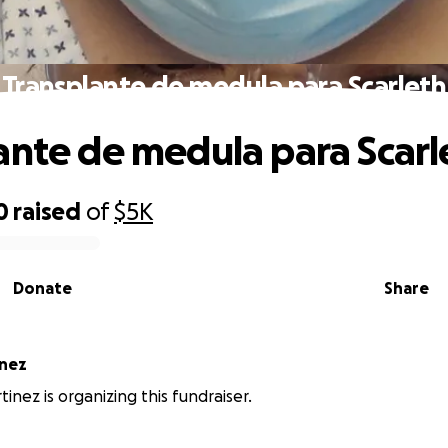
Transplante de medula para Scarleth
ante de medula para Scarl
0
raised
of
$5K
Donate
Share
inez
inez is organizing this fundraiser.