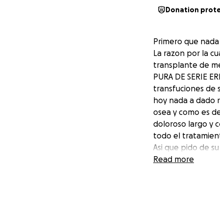
Donation prot
Primero que nada 
La razon por la c
transplante de me
PURA DE SERIE ERI
transfuciones de s
hoy nada a dado r
osea y como es de
doloroso largo y c
todo el tratamien
Asi que pido de s
muchas gracias.
Read more
PD. Nos ayudaria 