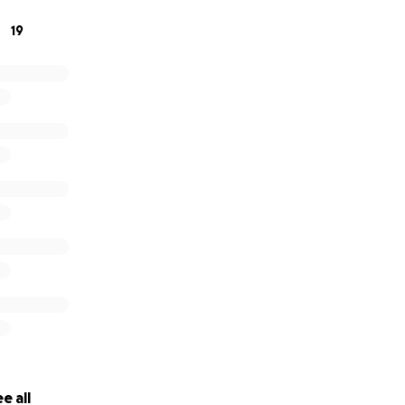
19
e all