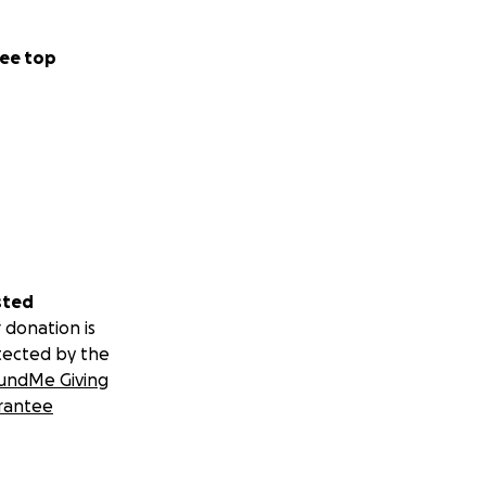
ee top
sted
 donation is
tected by the
undMe Giving
rantee