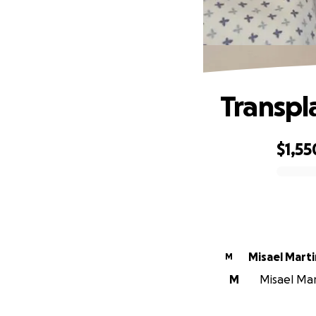
Transpl
$1,55
0% complete
Misael Mart
M
M
Misael Mart