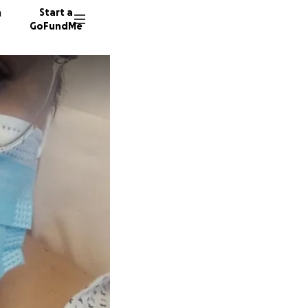
n
Start a
GoFundMe