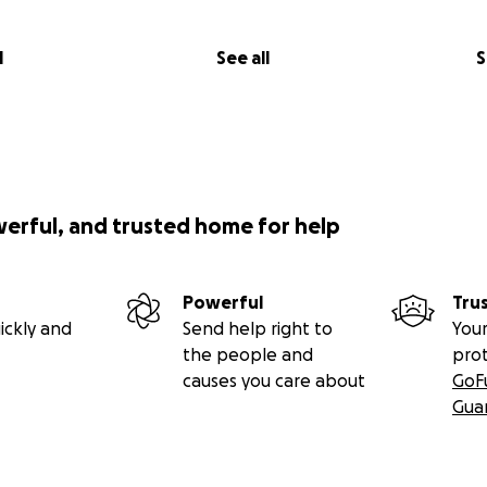
l
See all
S
werful, and trusted home for help
Powerful
Tru
ickly and
Send help right to
Your
the people and
pro
causes you care about
GoF
Gua