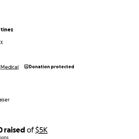
rtinez
TX
Medical
Donation protected
iser
0
raised
of
$5K
ions