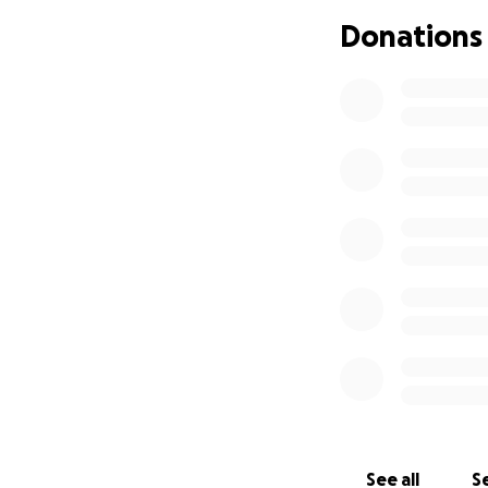
Donations
See all
Se