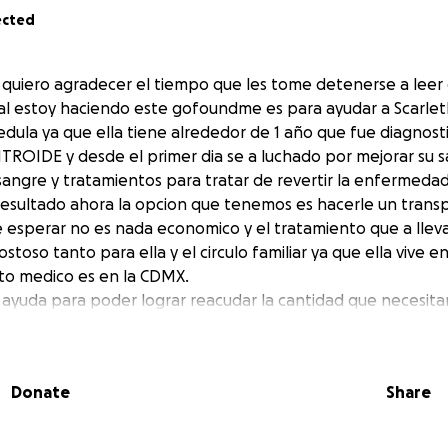
ected
quiero agradecer el tiempo que les tome detenerse a leer 
ual estoy haciendo este gofoundme es para ayudar a Scarlet
dula ya que ella tiene alrededor de 1 año que fue diagnost
TROIDE y desde el primer dia se a luchado por mejorar su s
angre y tratamientos para tratar de revertir la enfermedad 
esultado ahora la opcion que tenemos es hacerle un trans
 esperar no es nada economico y el tratamiento que a lleva
ostoso tanto para ella y el circulo familiar ya que ella vive e
to medico es en la CDMX.
u ayuda para poder lograr reacudar la cantidad que neces
mucho si nos ayudan a compartir!!!
Donate
Share