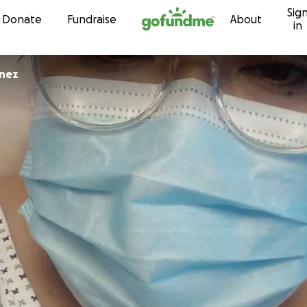
Sig
Skip to content
Donate
Fundraise
About
in
inez