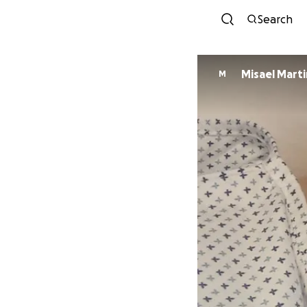
Search
Misael Mart
M