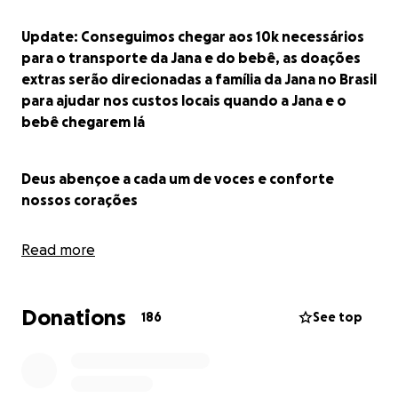
Update: Conseguimos chegar aos 10k necessários
para o transporte da Jana e do bebê, as doações
extras serão direcionadas a família da Jana no Brasil
para ajudar nos custos locais quando a Jana e o
bebê chegarem lá
Deus abençoe a cada um de voces e conforte
nossos corações
Read more
*Ajuda para o translado de Jana e seu bebê Milton,
da Florida para o Brasil*
Donations
186
See top
É com o coração partido que anunciamos a triste
partida da nossa Jana e do seu bebê Milton, de
forma prematura e inesperada.