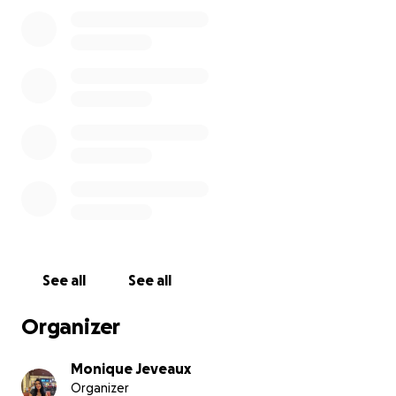
A dor dessa perda é imensurável, e a saudade será
eterna.
Jana morava aqui ha 8 anos e era uma pessoa
extremamente batalhadora. Seu sonho era um dia
poder voltar para a terra da qual ela tanto sentia
saudades, e finalmente poder se reunir novamente
com sua família.
Com seu jeitinho irreverente e sincero e uma
capacidade incrível de fazer as pessoas ao redor se
See all
See all
sentirem acolhidas, ela sempre conquistou o carinho
de quem a conheceu.
Organizer
Monique Jeveaux
A Jana gostava de jogar futebol, comer comida
Organizer