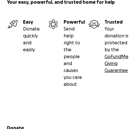
Your easy, powerful, and trusted home for help
Easy
Powerful
Trusted
Donate
Send
Your
quickly
help
donation is
and
right to
protected
easily
the
by the
people
GoFundMe
and
Giving
causes
Guarantee
you care
about
Secondary menu
Donate