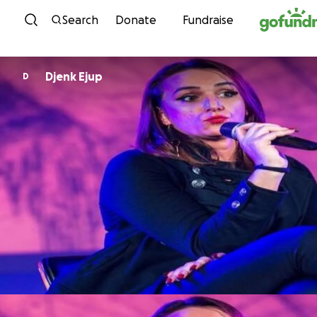
Skip to content
Search
Donate
Fundraise
Djenk Ejup
D