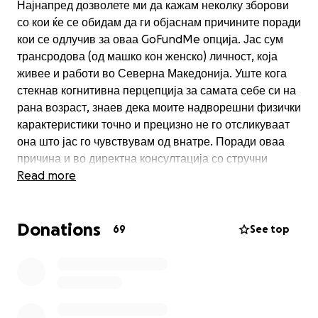
Најнапред дозволете ми да кажам неколку зборови
со кои ќе се обидам да ги објаснам причините поради
кои се одлучив за оваа GoFundMe опција. Јас сум
трансродова (од машко кон женско) личност, која
живее и работи во Северна Македонија. Уште кога
стекнав когнитивна перцепција за самата себе си на
рана возраст, знаев дека моите надворешни физички
карактеристики точно и прецизно не го отсликуваат
она што јас го чувствувам од внатре. Поради оваа
причина и во директна консултација со стручни
медицински лица се одлучив да го започнам
Read more
процесот на медицинско потврдување на родот пред
неколку години. Поминав низ многу перипетии и
Donations
препреки со хормонската терапија бидејќи бев една
69
See top
од првите која го прави тоа во државата, меѓутоа ја
имав среќата да бидам безусловно поддржана од
најблиските пријатели и посветени доктори, кои
овозможија овој процес да резултира со успех до
одреден степен. Последниот чекор од медицинското