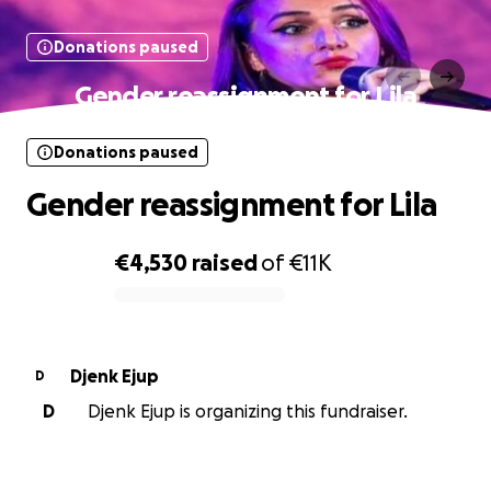
Donations paused
Gender reassignment for Lila
Donations paused
Gender reassignment for Lila
€4,530
raised
of
€11K
0% complete
Djenk Ejup
D
D
Djenk Ejup is organizing this fundraiser.