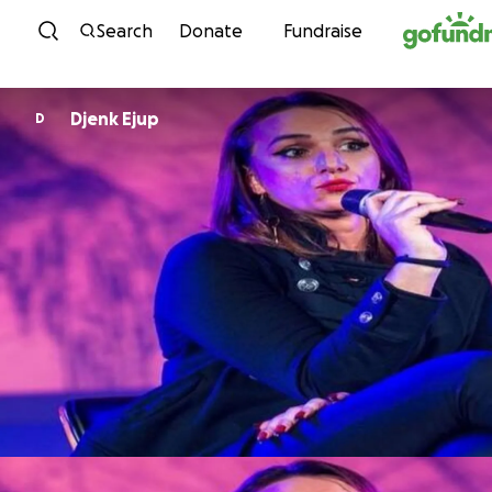
Skip to content
Search
Donate
Fundraise
Djenk Ejup
D