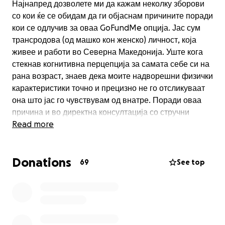
Најнапред дозволете ми да кажам неколку зборови
со кои ќе се обидам да ги објаснам причините поради
кои се одлучив за оваа GoFundMe опција. Јас сум
трансродова (од машко кон женско) личност, која
живее и работи во Северна Македонија. Уште кога
стекнав когнитивна перцепција за самата себе си на
рана возраст, знаев дека моите надворешни физички
карактеристики точно и прецизно не го отсликуваат
она што јас го чувствувам од внатре. Поради оваа
причина и во директна консултација со стручни
медицински лица се одлучив да го започнам
Read more
процесот на медицинско потврдување на родот пред
неколку години. Поминав низ многу перипетии и
Donations
препреки со хормонската терапија бидејќи бев една
69
See top
од првите која го прави тоа во државата, меѓутоа ја
имав среќата да бидам безусловно поддржана од
најблиските пријатели и посветени доктори, кои
овозможија овој процес да резултира со успех до
одреден степен. Последниот чекор од медицинското