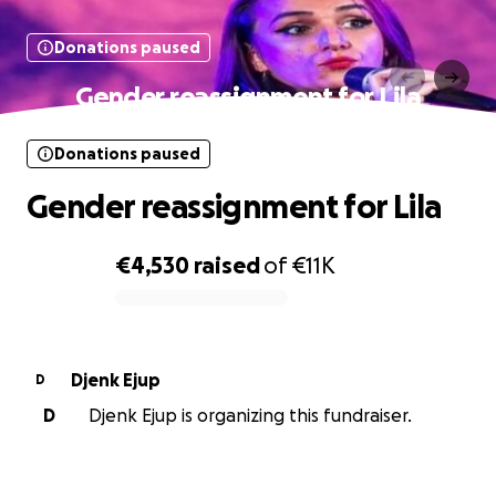
Donations paused
Gender reassignment for Lila
Donations paused
Gender reassignment for Lila
€4,530
raised
of
€11K
0% complete
Djenk Ejup
D
D
Djenk Ejup is organizing this fundraiser.