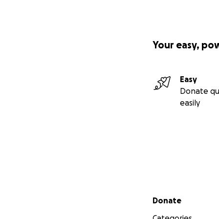
イマが負担できる
です。彼の健康の
標です。 イブラ
有名なこの偉大な
Your easy, po
に感謝します。 
Easy
Donate qu
easily
Secondary menu
Donate
Categories