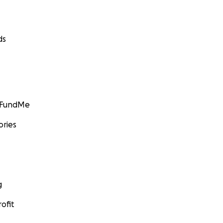
ds
GoFundMe
ories
g
ofit