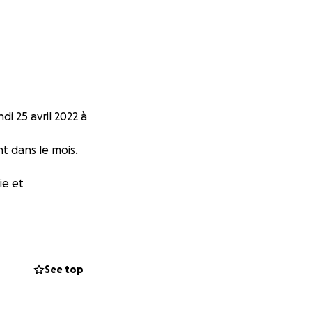
i 25 avril 2022 à
t dans le mois.
ie et
 mais il est aussi
isse entrevoir
See top
idarité que nous