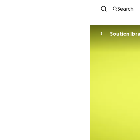
Search
Soutien Ibr
S