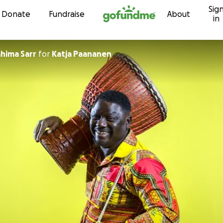
Sig
Skip to content
Donate
Fundraise
About
in
ahima Sarr
for
Katja Paananen