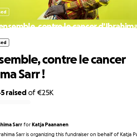
sed
ensemble, contre le cancer d'Ibrahima 
sed
semble, contre le cancer
ma Sarr !
45
raised
of
€25K
ahima Sarr
for
Katja Paananen
rahima Sarr is organizing this fundraiser on behalf of Katja