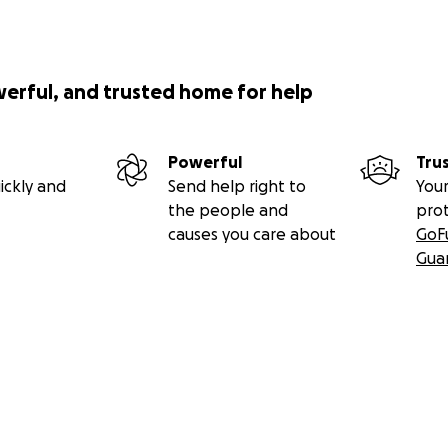
範囲を大幅に超えているます。 非常に大きな金額ですが、イブ
ために、団結しましょう！小さい金額でも、友達から支援を頂
イマは病気に対して素晴らしい精神力を見せてくれます。希望は
紳士に私たち全員の連帯をみせることもできれば嬉しいです。 
werful, and trusted home for help
イブライマ・サールの友達
Powerful
Tru
ickly and
Send help right to
Your
the people and
pro
causes you care about
GoF
Gua