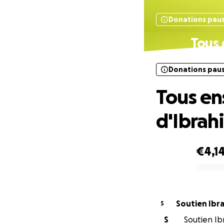
Donations pau
Tous 
Donations pau
Tous en
d'Ibrahi
€4,1
0% complete
Soutien Ibr
S
S
Soutien Ib