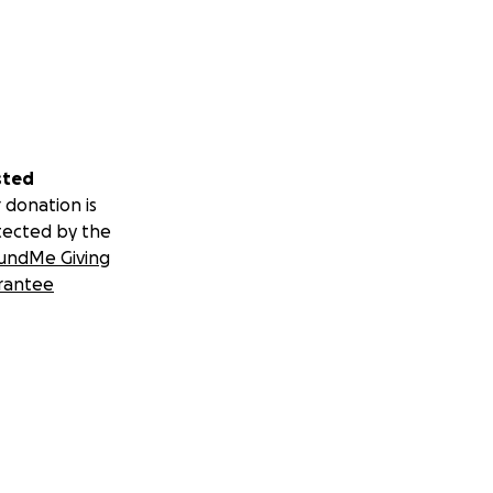
ライマの命は貴重
ければ達成できる目
大きく、国際的に
あなたのサポート
sted
 donation is
tected by the
undMe Giving
rantee