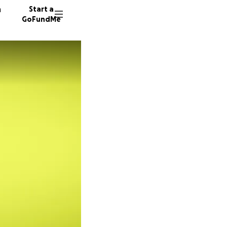
n
Start a
GoFundMe
R
37 dono