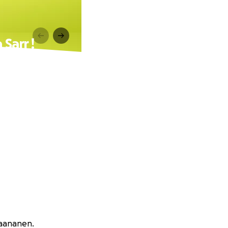
Sarr !
 Paananen.