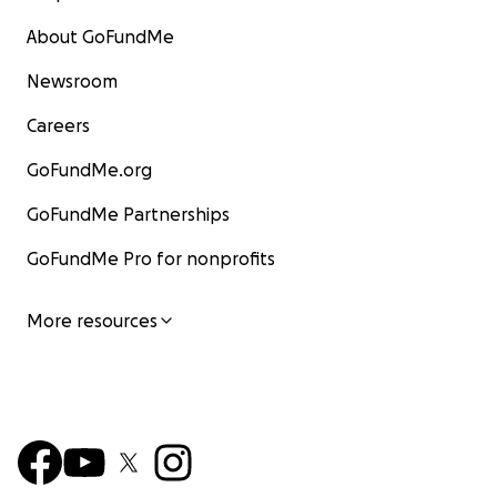
terug mag stromen naar jullie.
About GoFundMe
Dankjewel voor het lezen. Voor het meevoelen.
Newsroom
Voor het steunen, op welke manier dan ook.
Careers
Liefs,
GoFundMe.org
Evianne
GoFundMe Partnerships
GoFundMe Pro for nonprofits
More resources