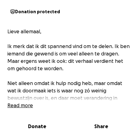
Donation protected
Lieve allemaal,
Ik merk dat ik dit spannend vind om te delen. Ik ben
iemand die gewend is om veel alleen te dragen.
Maar ergens weet ik ook: dit verhaal verdient het
om gehoord te worden.
Niet alleen omdat ik hulp nodig heb, maar omdat
wat ik doormaak iets is waar nog zó weinig
bewustzijn over is, en daar moet verandering in
komen. Niet alleen voor mij, maar voor zóveel
Read more
anderen.
Donate
Share
Ik zit midden in een intens herstelproces genaamd
Topical Steroid Withdrawal (TSW). Een extreem