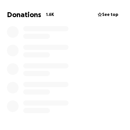
afkickproces na jarenlang gebruik van
hormoonzalven. In mijn geval veertien jaar.
Donations
1.6K
See top
Sinds ik in 2022 ben gestopt, is mijn lichaam volledig
ontregeld. Mijn huid jeukt vaak ondragelijk, scheurt
open, er ontstaan wonden en soms zelfs bacteriële
infecties.
Er komt wondvocht uit mijn huid, slapen lukt
nauwelijks en mijn zenuwstelsel staat continu in een
staat van overleving.
Het is rauw. Pijnlijk. Uitputtend.
En vaak ook heel eenzaam.
Maar tegelijk voel ik ook dat dit niet voor niets is.
Dat mijn verhaal gedeeld mag worden, zodat er
meer bewustzijn komt voor iets wat nog zo weinig
erkend wordt. En daar maak ik me graag hard voor!