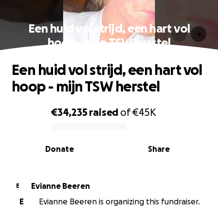
Een huid vol strijd, een hart vol
hoop - mijn TSW herstel
Een huid vol strijd, een hart vol
hoop - mijn TSW herstel
€34,235
raised
of
€45K
0% complete
Donate
Share
Evianne Beeren
E
E
Evianne Beeren is organizing this fundraiser.