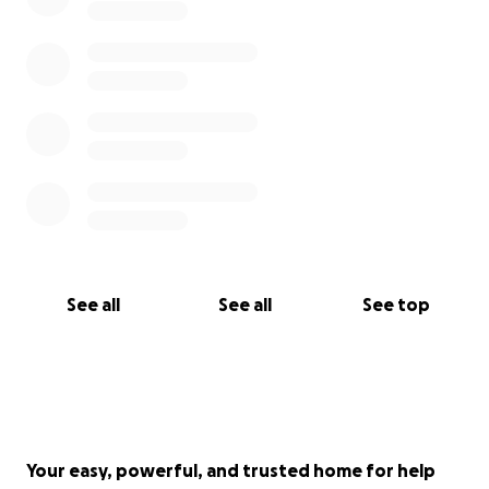
så spørger de efter et gebyr. Dette er frivilligt og
kan skrues ned til 0 %, hvis det er dit ønske. De
opkræver i forvejen et gebyr pr. transaktion fra
indsamlingen.
Hvis gebyret afholder dig fra at donere, kan du
tage kontakt til mig.
Uanset, vil jeg gerne sige dig tusinde tak fordi du tog
dig tid til at læse om min rejse.
Samtidig håber jeg meget på, at jeg kan bidrage til
See all
See all
See top
at skabe opmærksom på TSW, som desværre fortsat
ikke er anerkendt særlig mange steder i verdenen.
Her er et link til klinikken:
https://www.beforeafter.se/our-services/kall-
plasma-cap-tsw-rss-behandling/
Your easy, powerful, and trusted home for help