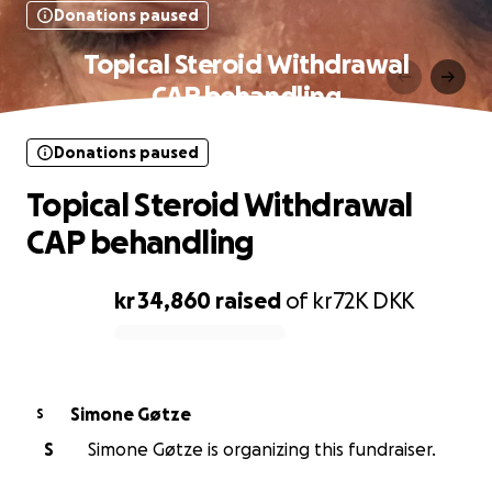
Donations paused
Topical Steroid Withdrawal
CAP behandling
Donations paused
Topical Steroid Withdrawal
CAP behandling
kr 34,860
raised
of
kr72K
DKK
0% complete
Simone Gøtze
S
S
Simone Gøtze is organizing this fundraiser.