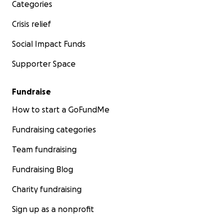
Categories
600-danskere-har-fundet-sammen-i-kampen-mod-
frygtelig-lidelse/
Crisis relief
Med ydmyghed, kærligst
Social Impact Funds
Simone
Supporter Space
Fundraise
How to start a GoFundMe
Fundraising categories
Team fundraising
Fundraising Blog
Charity fundraising
Sign up as a nonprofit