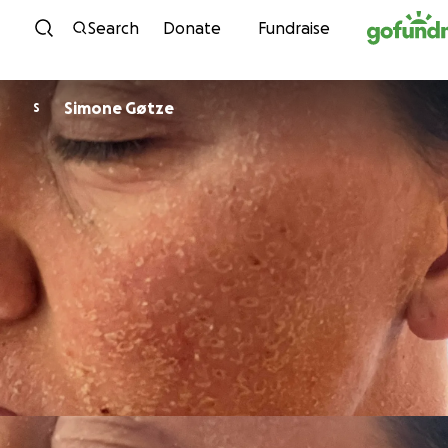
Skip to content
Search
Donate
Fundraise
Simone Gøtze
S