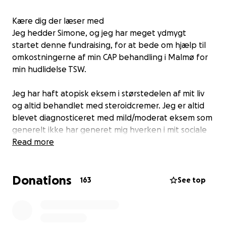
Kære dig der læser med
Jeg hedder Simone, og jeg har meget ydmygt
startet denne fundraising, for at bede om hjælp til
omkostningerne af min CAP behandling i Malmø for
min hudlidelse TSW.
Jeg har haft atopisk eksem i størstedelen af mit liv
og altid behandlet med steroidcremer. Jeg er altid
blevet diagnosticeret med mild/moderat eksem som
generelt ikke har generet mig hverken i mit sociale
liv eller arbejdsrelateret. Klip til at i august 2024, så
Read more
stoppede steroidcremerne med at virke. Over tid
kan kroppen blive afhængig af steroiderne og der
Donations
kommer nye udbrud af eksem og man får oftest
163
See top
udskrevet stærkere steroidcremer. I sidste ende kan
det ende ud i et withdrawal. TSW kan vare alt fra
måneder til flere år.