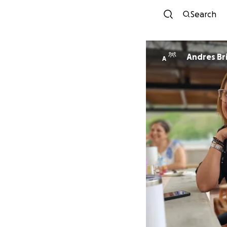
Search
Andres Br
A