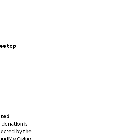
ee top
sted
 donation is
tected by the
undMe Giving