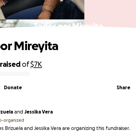
Todos por Mireyita
or Mireyita
raised
of
$7K
Donate
Share
izuela
and
Jessika Vera
o-organized
s Brizuela and Jessika Vera are organizing this fundraiser.