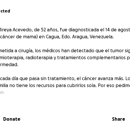
ected
ireya Acevedo, de 52 años, fue diagnosticada el 14 de agos
(cáncer de mama) en Cagua, Edo. Aragua, Venezuela.
etida a cirugía, los médicos han detectado que el tumor si
uimioterapia, radioterapia y tratamientos complementarios p
ermedad.
: cada día que pasa sin tratamiento, el cáncer avanza más. 
milia no tiene los recursos para cubrirlos sola. Por eso pedi
no.
 o pequeño, puede marcar la diferencia entre la vida y la 
Donate
Share
ar, te pedimos que por favor compartas esta campaña.