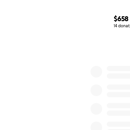
$658
14 donat
0% complete