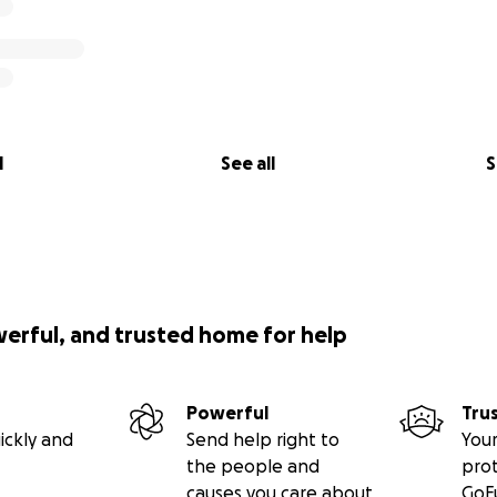
l
See all
S
werful, and trusted home for help
Powerful
Tru
ickly and
Send help right to
Your
the people and
pro
causes you care about
GoF