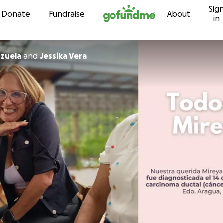
Sig
Skip to content
Donate
Fundraise
About
in
izuela
and
Jessika Vera