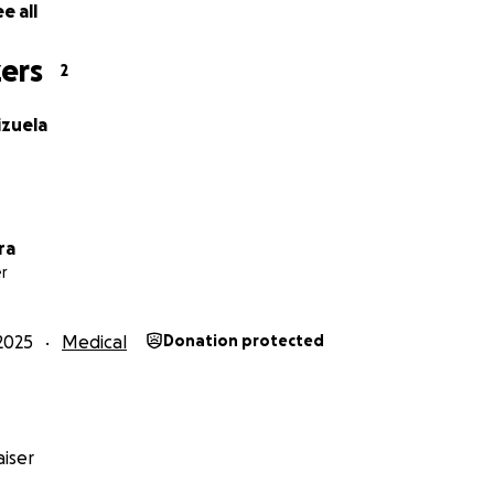
e all
ers
2
izuela
ra
r
2025
Medical
Donation protected
iser