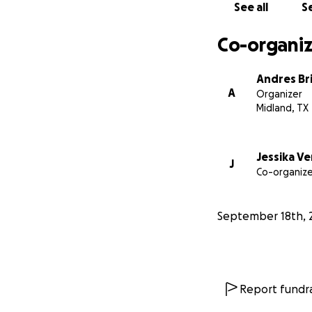
See all
Se
Co-organiz
Andres Br
A
Organizer
Midland, TX
Jessika Ve
J
Co-organize
September 18th, 
Report fundra