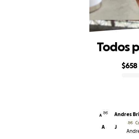
Todos p
$658
0% complete
Andres Br
A
C
A
J
Andre