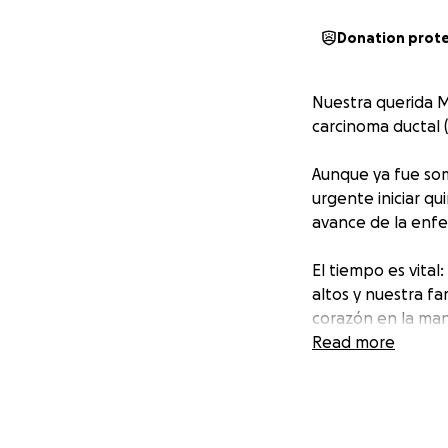
Donation prot
Nuestra querida M
carcinoma ductal 
Aunque ya fue som
urgente iniciar q
avance de la enf
El tiempo es vital
altos y nuestra fa
corazón en la ma
Read more
Tu aporte, grande
Mireya.
Si no puedes don