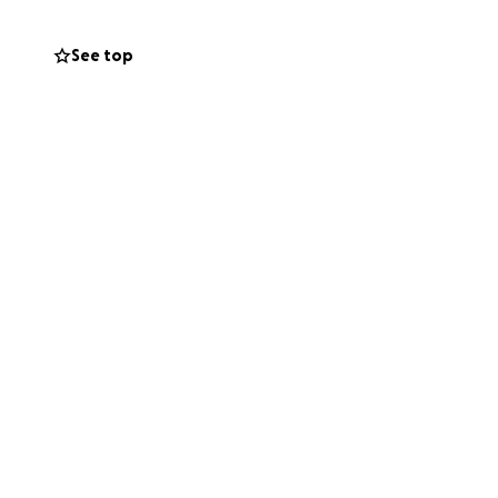
il.
See top