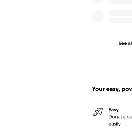
See al
Your easy, po
Easy
Donate qu
easily