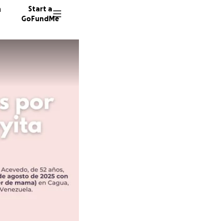
n
Start a
GoFundMe
R
R
14 dono