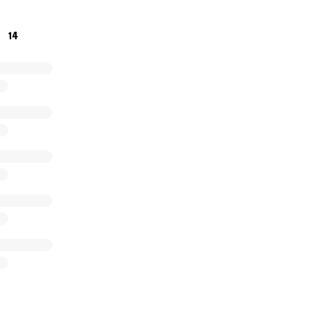
idaridad y por estar a nuestro lado en este momento tan difíc
14