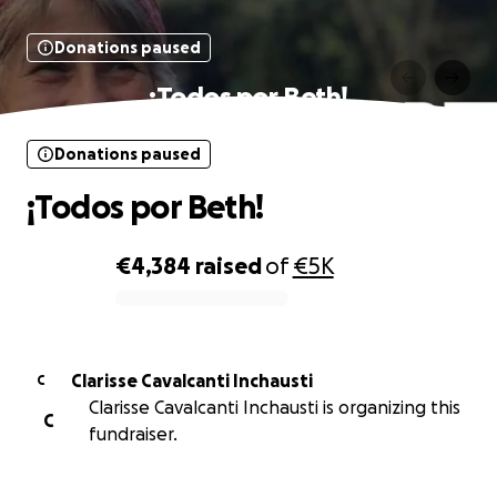
Donations paused
¡Todos por Beth!
Donations paused
¡Todos por Beth!
€4,384
raised
of
€5K
0% complete
Clarisse Cavalcanti Inchausti
C
Clarisse Cavalcanti Inchausti is organizing this
C
fundraiser.