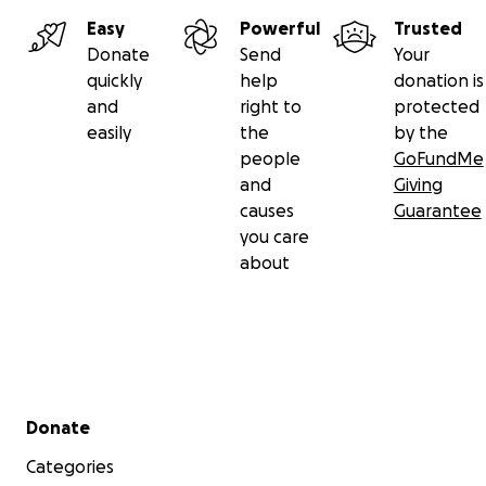
Easy
Powerful
Trusted
Donate
Send
Your
quickly
help
donation is
and
right to
protected
easily
the
by the
people
GoFundMe
and
Giving
causes
Guarantee
you care
about
Secondary menu
Donate
Categories