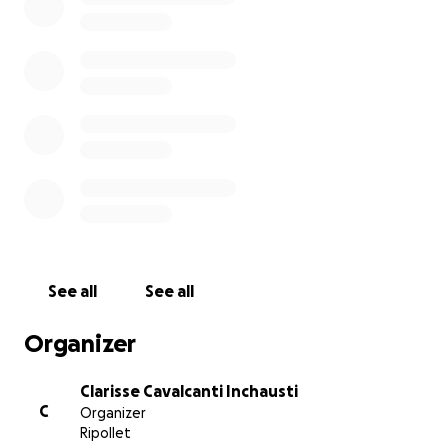
Toda ayuda cuenta: un donativo, compartir esta
campaña o simplemente enviarle tus mejores
deseos de recuperación.
See all
See all
Organizer
Clarisse Cavalcanti Inchausti
C
Organizer
Ripollet