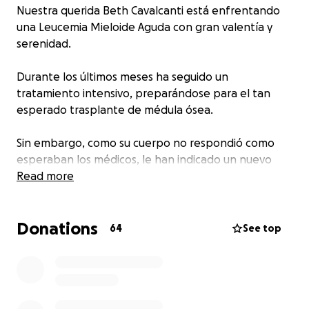
Nuestra querida Beth Cavalcanti está enfrentando
una Leucemia Mieloide Aguda con gran valentía y
serenidad.
Durante los últimos meses ha seguido un
tratamiento intensivo, preparándose para el tan
esperado trasplante de médula ósea.
Sin embargo, como su cuerpo no respondió como
esperaban los médicos, le han indicado un nuevo
tratamiento con Mylotarg, un medicamento cuyo
Read more
coste es alto y que no está cubierto ni por el sistema
público de salud (SUS) ni por su seguro médico.
Donations
64
See top
Ante los ya elevados gastos que ha supuesto todo el
proceso, nosotros, sus amigos, hemos decidido
organizar esta campaña solidaria. Nuestro objetivo
es sumar fuerzas y aliviar, en la medida de lo posible,
el peso económico de esta etapa.