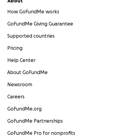
About
How GoFundMe works
GoFundMe Giving Guarantee
Supported countries
Pricing
Help Center
About GoFundMe
Newsroom
Careers
GoFundMe.org
GoFundMe Partnerships
GoFundMe Pro for nonprofits