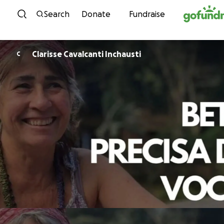
Skip to content
Search
Donate
Fundraise
Clarisse Cavalcanti Inchausti
C