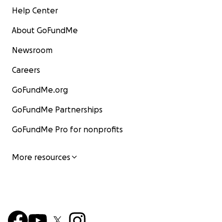
Help Center
About GoFundMe
Newsroom
Careers
GoFundMe.org
GoFundMe Partnerships
GoFundMe Pro for nonprofits
More resources