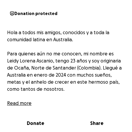
Donation protected
Hola a todos mis amigos, conocidos y a toda la
comunidad latina en Australia.
Para quienes aún no me conocen, mi nombre es
Leidy Lorena Ascanio, tengo 23 años y soy originaria
de Ocaña, Norte de Santander (Colombia). Llegué a
Australia en enero de 2024 con muchos sueños,
metas y el anhelo de crecer en este hermoso país,
como tantos de nosotros.
Lamentablemente, desde el 23 de junio de 2025, mi
Read more
vida dio un giro inesperado. Fui hospitalizada de
urgencia y estuve en UCI en el Hospital St George,
Donate
Share
en Kogarah, NSW, tras ser diagnosticada con una
enfermedad poco común pero grave: el Síndrome