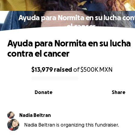
Ayuda para Normita en su lucha con
el cancer
Ayuda para Normita en su lucha
contra el cancer
$13,979
raised
of
$500K
MXN
0% complete
Donate
Share
Nadia Beltran
Nadia Beltran is organizing this fundraiser.