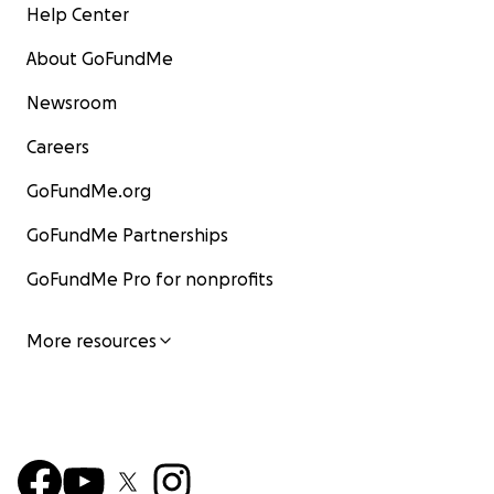
Help Center
About GoFundMe
Newsroom
Careers
GoFundMe.org
GoFundMe Partnerships
GoFundMe Pro for nonprofits
More resources