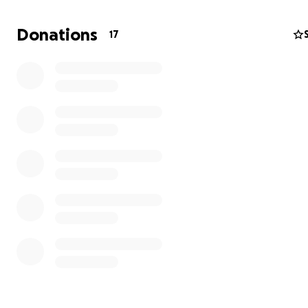
Donations
17
Hola mi nombre es Nadia, y estoy recaudando fondos d
que Mi tía está enfrentando una batalla muy difícil cont
mieloma múltiple, un tipo de cáncer en la médula ósea 
afectó gravemente su columna cervical.