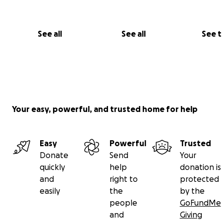
See all
See all
See 
Your easy, powerful, and trusted home for help
Easy
Powerful
Trusted
Donate
Send
Your
quickly
help
donation is
and
right to
protected
easily
the
by the
people
GoFundMe
and
Giving