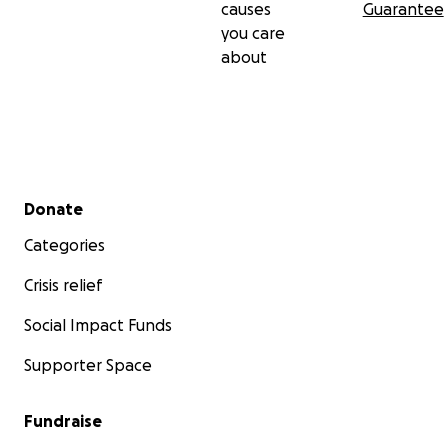
causes
Guarantee
you care
about
Secondary menu
Donate
Categories
Crisis relief
Social Impact Funds
Supporter Space
Fundraise