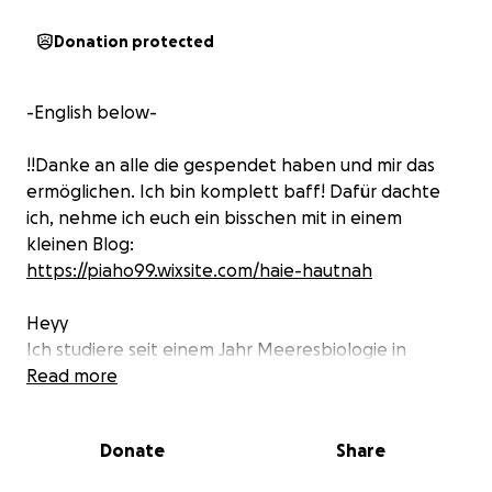
Donation protected
-English below-
!!Danke an alle die gespendet haben und mir das
ermöglichen. Ich bin komplett baff! Dafür dachte
ich, nehme ich euch ein bisschen mit in einem
kleinen Blog:
https://piaho99.wixsite.com/haie-hautnah
Heyy
Ich studiere seit einem Jahr Meeresbiologie in
Bremen und werde ab Mitte Juli ein Praktikum auf
Read more
den Malediven machen und glaube es kaum, dass
dieser Traum (so kurzfristig) endlich wahr wird. Das
Donate
Share
Praktikum findet für einen Monat auf Fuvahmulah
statt, direkt beim Tigerharbour, dem weltweit