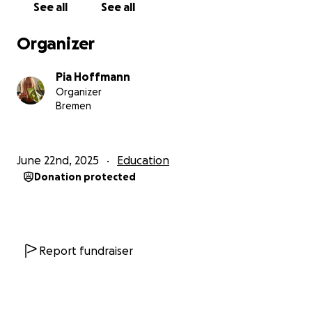
See all
See all
!!Thanks to all who have been supporting me and
Organizer
make this possible. I'm beyond grateful!
Therefore at least I would like to take you with me
Pia Hoffmann
with a little blog:
Organizer
https://piaho99.wixsite.com/haie-hautnah
Bremen
Heyy
I've been studying marine biology in Bremen for a
June 22nd, 2025
Education
year now and will be doing an internship in the
Donation protected
Maldives from mid-July and I can hardly believe that
this dream will finally come true (at such short
notice). The internship will take place for one month
on Fuvahmulah, right next to Tigerharbour, the
world's best hotspot for big female tiger sharks!
Report fundraiser
I will be recording video and photo footage, using
photo identification to identify individuals and
measuring the sharks using specialised laser