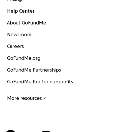
Help Center
About GoFundMe
Newsroom
Careers
GoFundMe.org
GoFundMe Partnerships
GoFundMe Pro for nonprofits
More resources