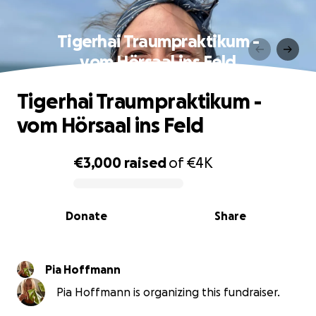
Tigerhai Traumpraktikum -
vom Hörsaal ins Feld
Tigerhai Traumpraktikum -
vom Hörsaal ins Feld
€3,000
raised
of
€4K
0% complete
Donate
Share
Pia Hoffmann
Pia Hoffmann is organizing this fundraiser.