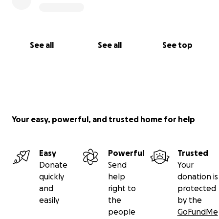
See all
See all
See top
Your easy, powerful, and trusted home for help
Easy
Powerful
Trusted
Donate
Send
Your
quickly
help
donation is
and
right to
protected
easily
the
by the
people
GoFundMe