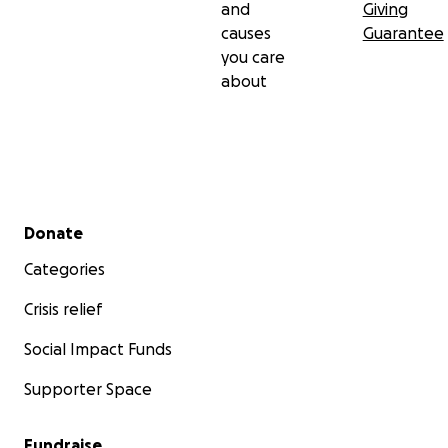
and
Giving
causes
Guarantee
you care
about
Secondary menu
Donate
Categories
Crisis relief
Social Impact Funds
Supporter Space
Fundraise