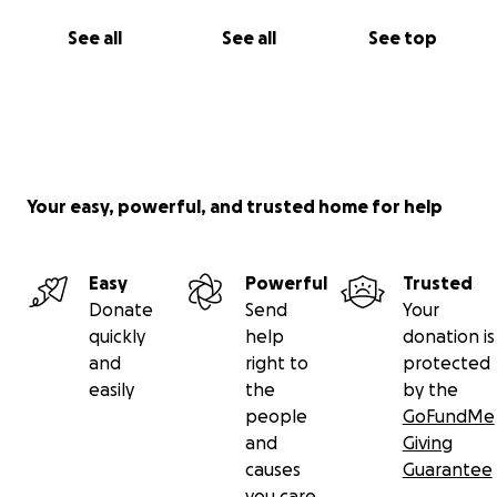
See all
See all
See top
Your easy, powerful, and trusted home for help
Easy
Powerful
Trusted
Donate
Send
Your
quickly
help
donation is
and
right to
protected
easily
the
by the
people
GoFundMe
and
Giving
causes
Guarantee
you care