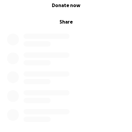
0% complete
Donate now
Share