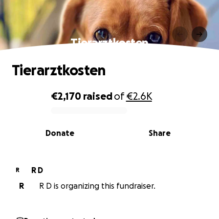
Tierarztkosten
Tierarztkosten
€2,170
raised
of
€2.6K
0% complete
Donate
Share
R D
R
R
R D is organizing this fundraiser.