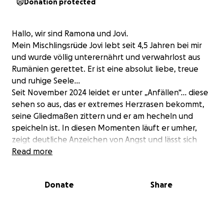
Donation protected
Hallo, wir sind Ramona und Jovi.
Mein Mischlingsrüde Jovi lebt seit 4,5 Jahren bei mir
und wurde völlig unterernährt und verwahrlost aus
Rumänien gerettet. Er ist eine absolut liebe, treue
und ruhige Seele…
Seit November 2024 leidet er unter „Anfällen“… diese
sehen so aus, das er extremes Herzrasen bekommt,
seine Gliedmaßen zittern und er am hecheln und
speicheln ist. In diesen Momenten läuft er umher,
zeigt deutliche Anzeichen von Angst und lässt sich
kaum beruhigen. Dann erhielten wir nach
Read more
verschiedensten Untersuchungen bei diversen
Tierärzten die Diagnose Malaria, wogegen er alle 2
Donate
Share
Wochen Chemo-Therapie bekam.
Nun ein halbes Jahr später ist seine Krankheit
wieder da und es kommen erneut hohe Kosten auf