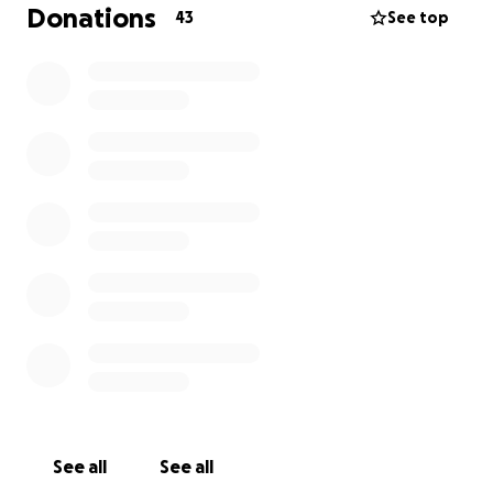
mich zu. Mir bricht es das Herz meinen Hund so zu
Donations
43
See top
sehen und jegliche Reserven sind bereits erschöpft,
da sich die Kosten bisher auf über 8.000 Euro
belaufen.
See all
See all