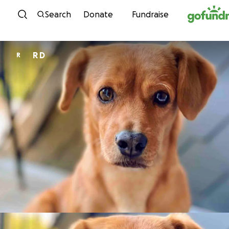
Skip to content
Search
Donate
Fundraise
R D
R