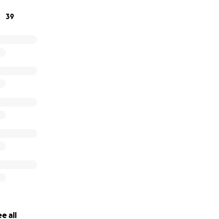
39
e all