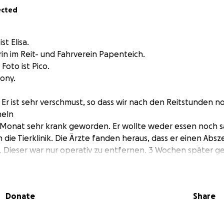
ected
st Elisa.
rin im Reit- und Fahrverein Papenteich.
Foto ist Pico.
pony.
 Er ist sehr verschmust, so dass wir nach den Reitstunden no
heln
m Monat sehr krank geworden. Er wollte weder essen noch s
n die Tierklinik. Die Ärzte fanden heraus, dass er einen Abs
 Dieser war nur operativ zu entfernen. 3 Wochen später ge
eder ganz der alte. Leider haben die Arztkosten von 2700 EUR
ssen, weshalb wir uns überlegt haben zu einer Spendenakt
ithof Papenteich würden uns sehr freuen, wenn Sie und Ihr
Donate
Share
ag zu Picos OP leisten könntet.
rzlich
er vom Reit- und Fahrverein Papenteich