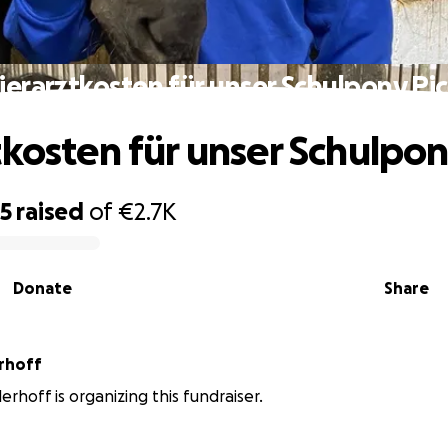
ierarztkosten für unser Schulpony Pi
tkosten für unser Schulpon
25
raised
of
€2.7K
Donate
Share
erhoff
erhoff is organizing this fundraiser.