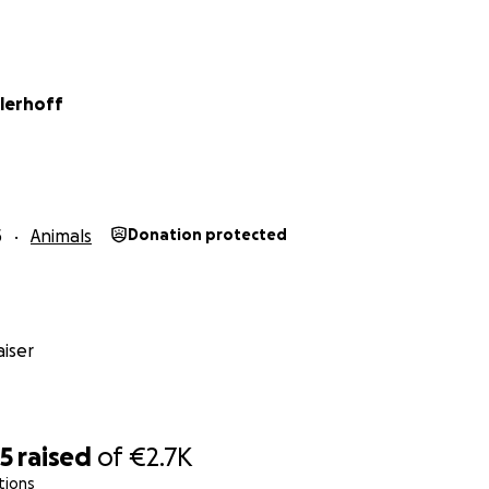
llerhoff
5
Animals
Donation protected
iser
25
raised
of
€2.7K
tions