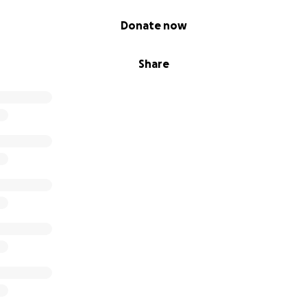
Donate now
Share