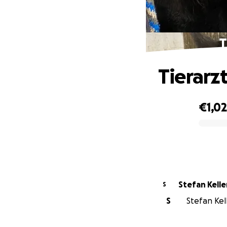
T
Tierarz
€1,0
0% complete
Stefan Kell
S
S
Stefan Kell