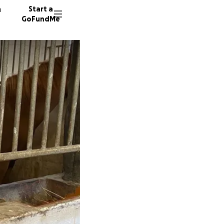
n
Start a
GoFundMe