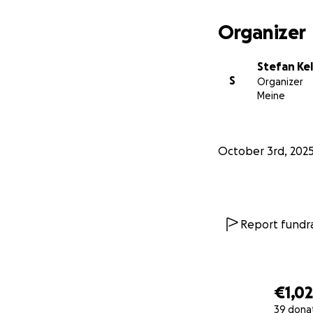
Organizer
Stefan Ke
S
Organizer
Meine
October 3rd, 202
Report fundra
€1,0
39 dona