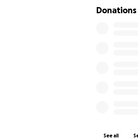
Donations
See all
Se