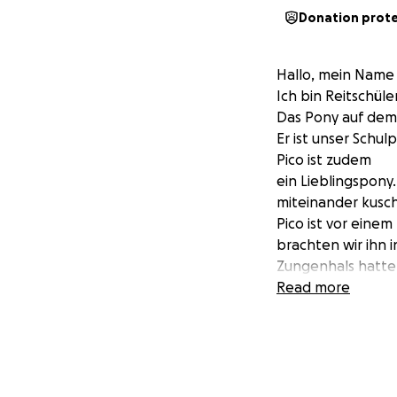
Donation prot
Hallo, mein Name i
Ich bin Reitschüle
Das Pony auf dem 
Er ist unser Schul
Pico ist zudem
ein Lieblingspony.
miteinander kusc
Pico ist vor eine
brachten wir ihn i
Zungenhals hatte.
gut und er ist wi
Read more
unsere Kasse geri
Wir Kinder vom Re
finanziellen Beitr
Es danken ganz he
Pico und die Kind