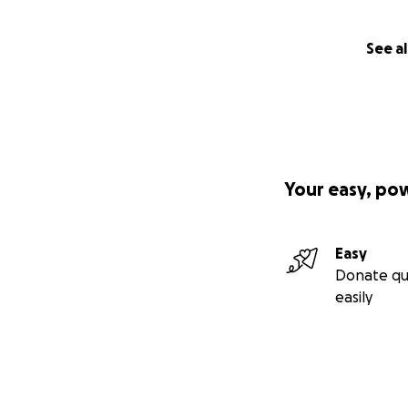
See al
Your easy, po
Easy
Donate qu
easily