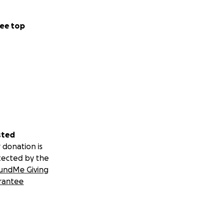
ee top
sted
 donation is
tected by the
undMe Giving
rantee