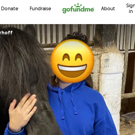
Sig
Skip to content
Donate
Fundraise
About
in
erhoff