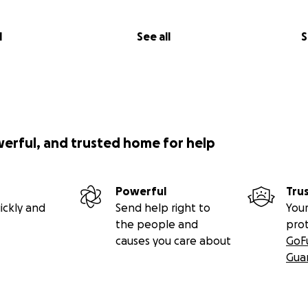
l
See all
S
werful, and trusted home for help
Powerful
Tru
ickly and
Send help right to
Your
the people and
pro
causes you care about
GoF
Gua