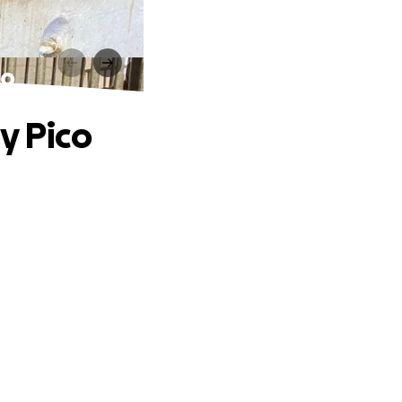
co
y Pico