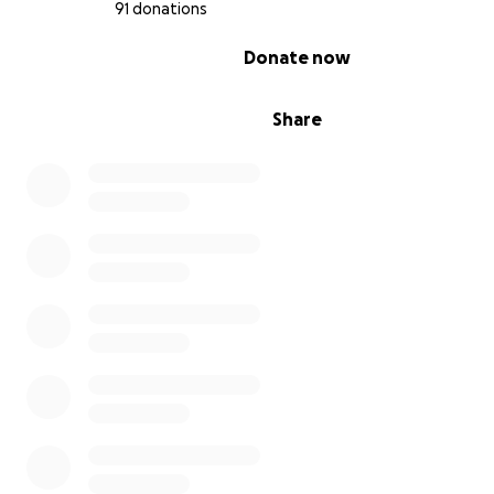
91 donations
0% complete
Donate now
Share