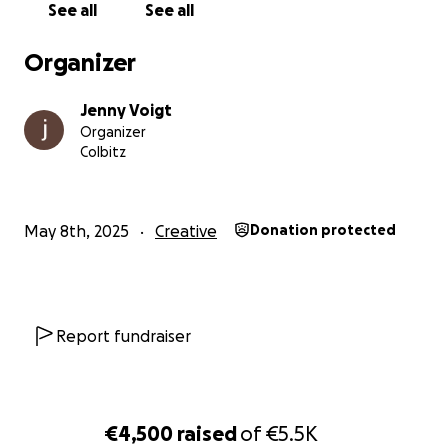
See all
See all
Jenny & Robert
Organizer
Jenny Voigt
Organizer
Colbitz
May 8th, 2025
Creative
Donation protected
Report fundraiser
€4,500
raised
of
€5.5K