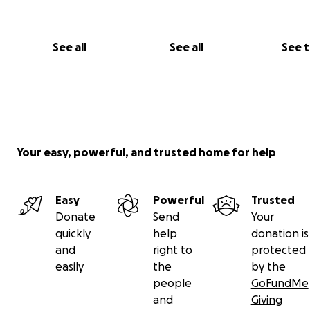
See all
See all
See 
Your easy, powerful, and trusted home for help
Easy
Powerful
Trusted
Donate
Send
Your
quickly
help
donation is
and
right to
protected
easily
the
by the
people
GoFundMe
and
Giving