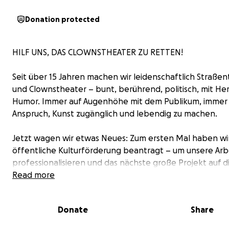
Donation protected
HILF UNS, DAS CLOWNSTHEATER ZU RETTEN!
Seit über 15 Jahren machen wir leidenschaftlich Straße
und Clownstheater – bunt, berührend, politisch, mit He
Humor. Immer auf Augenhöhe mit dem Publikum, immer
Anspruch, Kunst zugänglich und lebendig zu machen.
Jetzt wagen wir etwas Neues: Zum ersten Mal haben wi
öffentliche Kulturförderung beantragt – um unsere Arb
professionalisieren und das nächste große Projekt auf 
zu bringen:
Read more
„Das Leben des Galilei“ von Bertolt Brecht – als Clownst
Donate
Share
Wir sind seit September 2024 mit voller Energie dabei: 
Recherchen, Bühnenbau, Konzeptarbeit. Doch nun droh