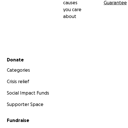
causes
Guarantee
you care
about
Secondary menu
Donate
Categories
Crisis relief
Social Impact Funds
Supporter Space
Fundraise