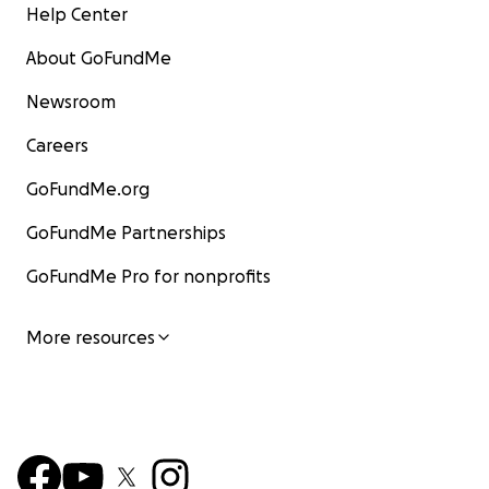
Help Center
About GoFundMe
Newsroom
Careers
GoFundMe.org
GoFundMe Partnerships
GoFundMe Pro for nonprofits
More resources