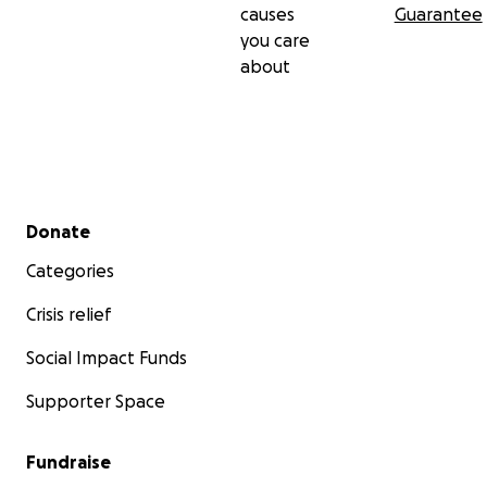
causes
Guarantee
you care
about
Secondary menu
Donate
Categories
Crisis relief
Social Impact Funds
Supporter Space
Fundraise