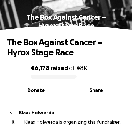
The Box Against Cancer –
Hyrox Stage Race
The Box Against Cancer –
Hyrox Stage Race
€6,178
raised
of
€8K
0% complete
Donate
Share
Klaas Holwerda
K
K
Klaas Holwerda is organizing this fundraiser.