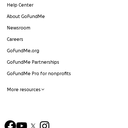
Help Center
About GoFundMe
Newsroom
Careers
GoFundMe.org
GoFundMe Partnerships
GoFundMe Pro for nonprofits
More resources