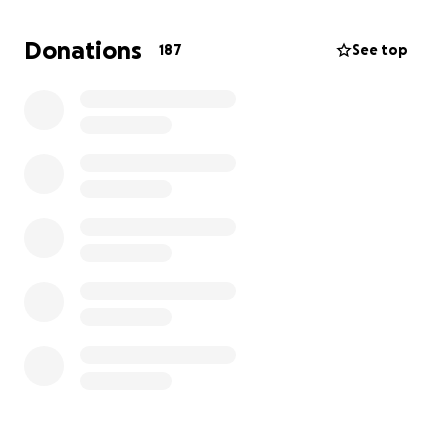
Elk team zoekt sponsoren die een bedrag
Donations
187
See top
toezeggen (bijvoorbeeld per ronde of een vast
bedrag).
Je kunt jouw donatie via deze pagina doen en — als
je wilt — bij je bijdrage de naam van het team of de
deelnemer vermelden die jij steunt. Dit is niet
verplicht.
Het volledige bedrag gaat naar het goede doel via
de Swim Challenge Groningen.
Help ons de teller te laten stijgen en doneer
vandaag nog!