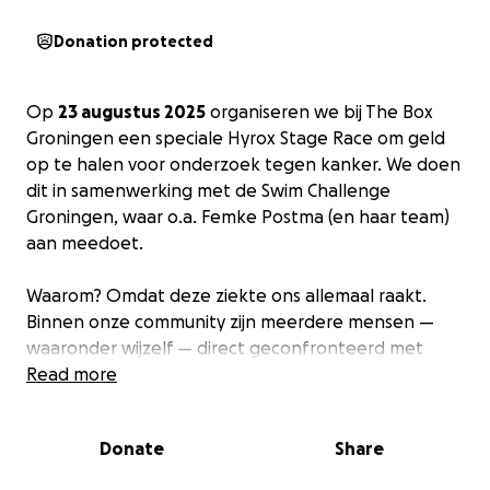
Donation protected
Op
23 augustus 2025
organiseren we bij The Box
Groningen een speciale Hyrox Stage Race om geld
op te halen voor onderzoek tegen kanker. We doen
dit in samenwerking met de Swim Challenge
Groningen, waar o.a. Femke Postma (en haar team)
aan meedoet.
Waarom? Omdat deze ziekte ons allemaal raakt.
Binnen onze community zijn meerdere mensen —
waaronder wijzelf — direct geconfronteerd met
kanker. Daarom zetten we onze kracht, energie en
Read more
sportiviteit in om bij te dragen aan een toekomst
met betere behandelingen en meer genezing.
Donate
Share
Hoe werkt het?