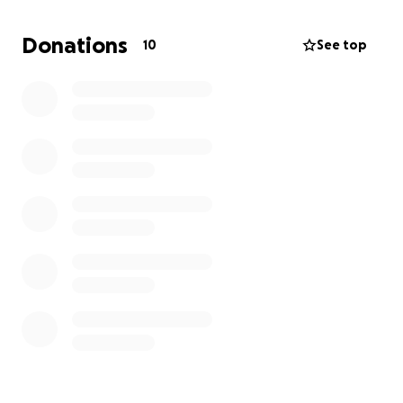
sufro continuos dolores en boca, por mi condición
médica tomo muchos medicamentos y he recibido
Donations
10
See top
radiaciones , no quiero dejar de comer bien y de
sonreír, mi seguro no cubre mi tratamiento,necesito
varias cirugías de IMPLANTE DE TEJIDO ÓSEO, para
asegurar mi salud.me comentan son muy costosas y
no cuento con ese recurso, ojalá puedas ayudarme ,
ya sea difundiendo o donando, yo y mis hijas te lo
vamos a agradecer toda la vida.
Actualmente trabajo, soy brigadista voluntaria y
participo en algunas jornadas de ayuda a personas,
animales y a veces a reforestaciones.
Gracias por tu ayuda ☺️