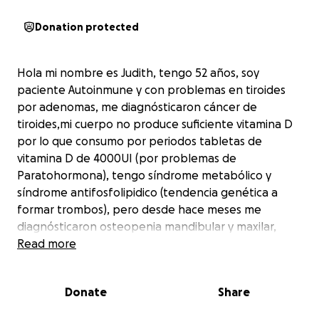
Donation protected
Hola mi nombre es Judith, tengo 52 años, soy
paciente Autoinmune y con problemas en tiroides
por adenomas, me diagnósticaron cáncer de
tiroides,mi cuerpo no produce suficiente vitamina D
por lo que consumo por periodos tabletas de
vitamina D de 4000UI (por problemas de
Paratohormona), tengo síndrome metabólico y
síndrome antifosfolipidico (tendencia genética a
formar trombos), pero desde hace meses me
diagnósticaron osteopenia mandibular y maxilar,
tengo tornillos en mi dentadura,pero por la perdida
Read more
de hueso estoy perdiendo piezas dentales sanas
,sufro constantes fracturas dentales, ya no debo
Donate
Share
masticar cosas duras como una manzana, empecé a
tener deformación del maxilar en la parte izquierda,