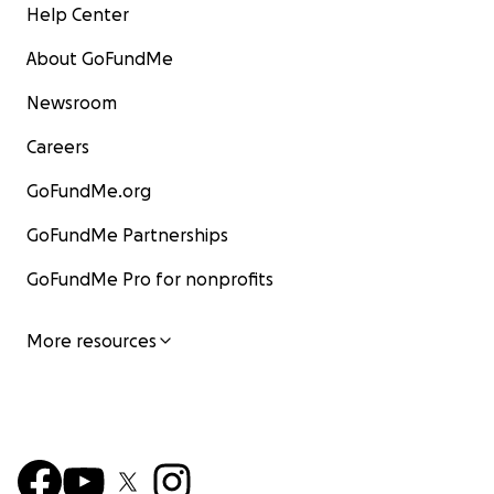
Help Center
About GoFundMe
Newsroom
Careers
GoFundMe.org
GoFundMe Partnerships
GoFundMe Pro for nonprofits
More resources