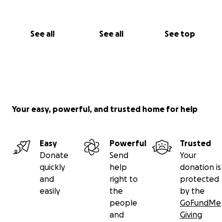
See all
See all
See top
Your easy, powerful, and trusted home for help
Easy
Powerful
Trusted
Donate
Send
Your
quickly
help
donation is
and
right to
protected
easily
the
by the
people
GoFundMe
and
Giving