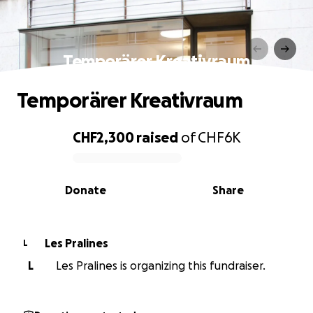
Temporärer Kreativraum
Temporärer Kreativraum
CHF2,300
raised
of
CHF6K
0% complete
Donate
Share
Les Pralines
L
L
Les Pralines is organizing this fundraiser.