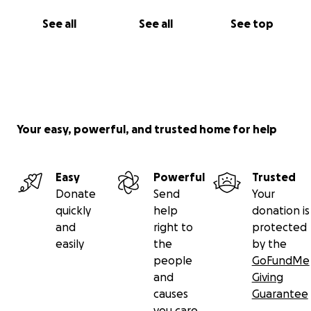
See all
See all
See top
Your easy, powerful, and trusted home for help
Easy
Powerful
Trusted
Donate
Send
Your
quickly
help
donation is
and
right to
protected
easily
the
by the
people
GoFundMe
and
Giving
causes
Guarantee
you care