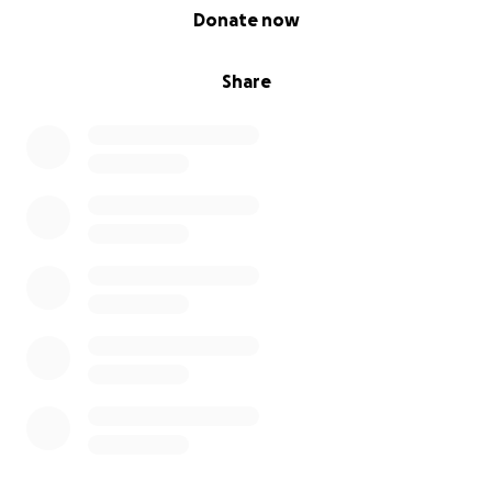
0% complete
Donate now
Share