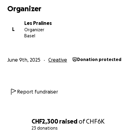
Wenn dich das anspricht: Komm vorbei. Erzähl’s
Organizer
weiter. Mach mit.
Und wenn du kannst und willst: Unterstütze uns.
Les Pralines
Damit wir diesen Raum gemeinsam möglich machen.
L
Organizer
Basel
Les Pralines – pour tous.
<3
June 9th, 2025
Creative
Donation protected
Report fundraiser
CHF2,300
raised
of
CHF6K
23 donations