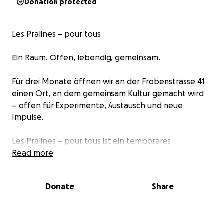
Donation protected
Les Pralines – pour tous
Ein Raum. Offen, lebendig, gemeinsam.
Für drei Monate öffnen wir an der Frobenstrasse 41
einen Ort, an dem gemeinsam Kultur gemacht wird
– offen für Experimente, Austausch und neue
Impulse.
Les Pralines – pour tous ist ein temporäres
Kulturprojekt – selbstorganisiert, interdisziplinär und
Read more
offen. Hier treffen Ausstellungen auf spontane
Happenings, Mode auf Brunch, Lesungen auf
Donate
Share
Cocktails. Nicht perfekt kuratiert, sondern bewusst
lebendig, wandelbar und voller Platz für das
Unerwartete.