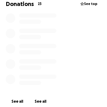
Donations
23
See top
Wir schaffen eine Plattform für junge Kreative,
Menschen am Anfang ihrer Laufbahn, Neugierige
mit Ideen. Alles entsteht aus Eigeninitiative,
kollektiver Verantwortung und dem Wunsch,
gemeinsam etwas auf die Beine zu stellen.
Über 60 Mitwirkende gestalten das Projekt – aus
Kunst, Design, Mode, Gastronomie, Kommunikation
und Organisation. Was uns verbindet: der Wille,
Kultur niederschwellig und zugänglich zu machen.
Im Zentrum steht ein wöchentlich wechselndes
Ausstellungsformat.
Jede Woche gestalten neue Mitwirkende den Raum
– mit unterschiedlichen Ansätzen, Medien und
Themen. So entsteht über drei Monate hinweg ein
vielfältiges, sich wandelndes Programm.
See all
See all