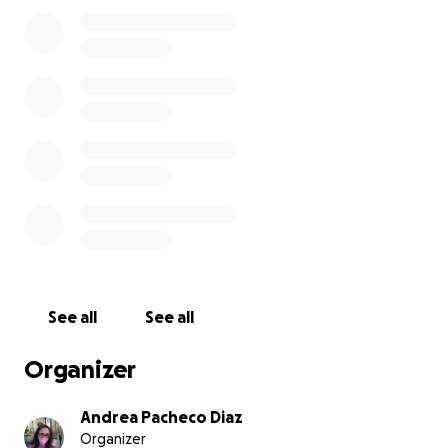
enormemente apreciados y contribuirán significativame
recuperación.
Por favor, no subestimen la importancia de esta situació
intervención quirúrgica es crucial para el bienestar y la c
vida futura de mi mamá. Cada minuto cuenta en esta sit
emergencia.
See all
See all
Organizer
Andrea Pacheco Diaz
Organizer