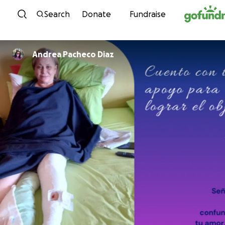
Skip to content
Search
Donate
Fundraise
Andrea Pacheco Diaz