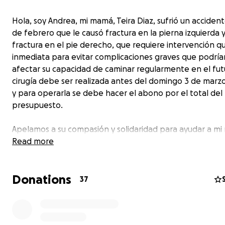
Hola, soy Andrea, mi mamá, Teira Diaz, sufrió un accident
de febrero que le causó fractura en la pierna izquierda y
fractura en el pie derecho, que requiere intervención qu
inmediata para evitar complicaciones graves que podría
afectar su capacidad de caminar regularmente en el fut
cirugía debe ser realizada antes del domingo 3 de marz
y para operarla se debe hacer el abono por el total del
presupuesto.
Apelamos a su compasión y solidaridad para ayudar a m
recibir la atención médica que necesita con urgencia. Ell
Read more
73 años de edad, vive en Caracas, Venezuela y a pesar 
trabaja desde los 14 años y aún continúa haciéndolo, la cr
Donations
el país no permite el ahorro, ni le deja a la mayoría de lo
37
venezolanos la holgura económica para costear los servi
salud y menos cuando son una emergencia. Cualquier asi
financiera o recursos que puedan proporcionar serán