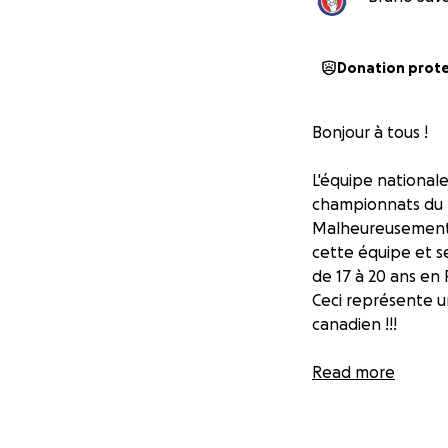
Donation prot
Bonjour à tous !
L'équipe nationale
championnats du 
Malheureusement n
cette équipe et 
de 17 à 20 ans en 
Ceci représente u
canadien !!!
Merci à l’avance p
Read more
Team Canada hand