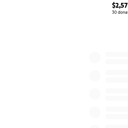
$2,5
30 dona
0% complete