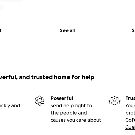
l
See all
S
werful, and trusted home for help
Powerful
Tru
ickly and
Send help right to
Your
the people and
pro
causes you care about
GoF
Gua