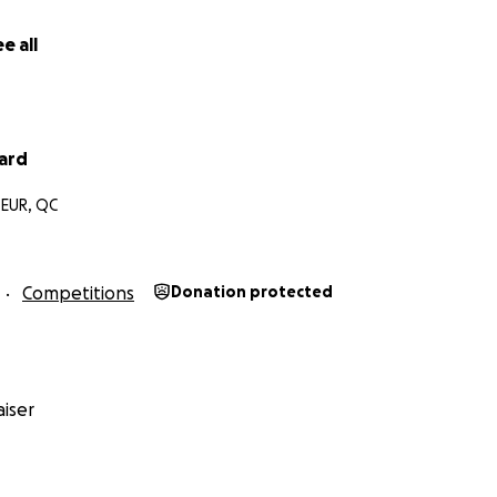
e all
ard
EUR, QC
Competitions
Donation protected
iser