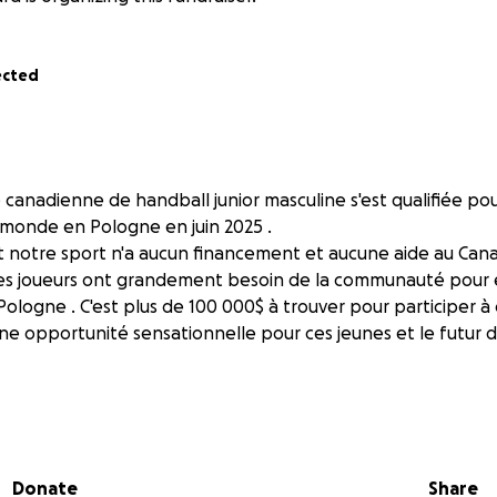
ected
 canadienne de handball junior masculine s'est qualifiée pou
monde en Pologne en juin 2025 .
otre sport n'a aucun financement et aucune aide au Canad
ses joueurs ont grandement besoin de la communauté pour 
Pologne . C'est plus de 100 000$ à trouver pour participer à 
ne opportunité sensationnelle pour ces jeunes et le futur 
our votre aide et votre soutien. Tout don petit ou grand se
ball Junior
Donate
Share