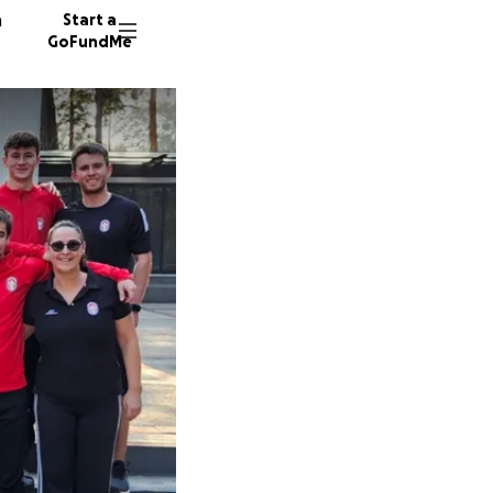
n
Start a
GoFundMe