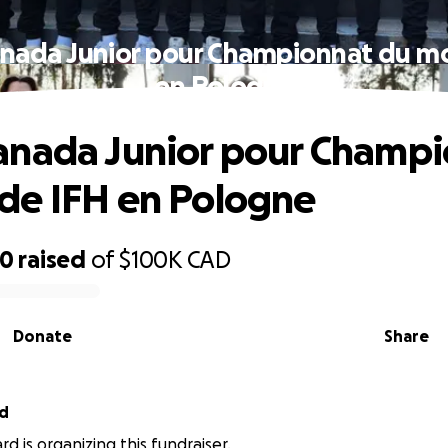
nada Junior pour Championnat du m
en Pologne
anada Junior pour Champ
de IFH en Pologne
70
raised
of
$100K
CAD
Donate
Share
rd
d is organizing this fundraiser.