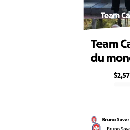
Team Ca
Team C
du mon
$2,5
0% complete
Bruno Sava
Bruno Savar