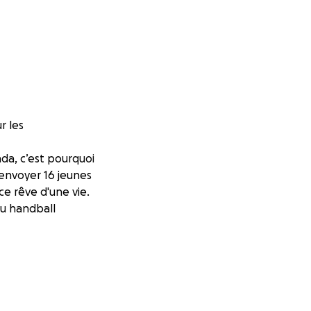
r les
a, c’est pourquoi
envoyer 16 jeunes
ce rêve d'une vie.
du handball
ra le bienvenu!