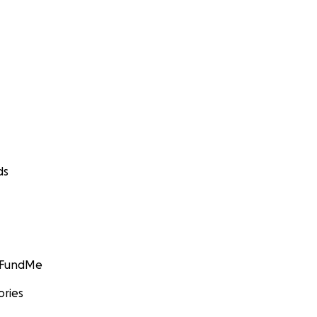
ds
GoFundMe
ories