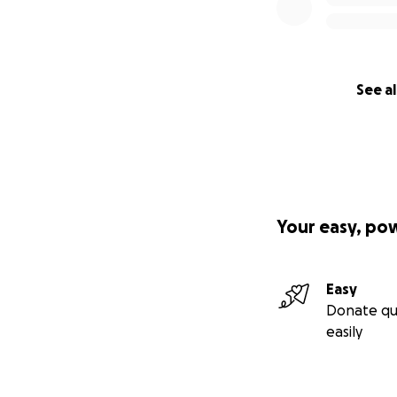
See al
Your easy, po
Easy
Donate qu
easily