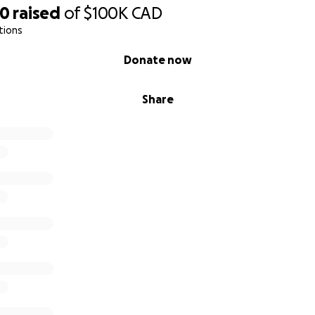
70
raised
of
$100K
CAD
tions
Donate now
Share