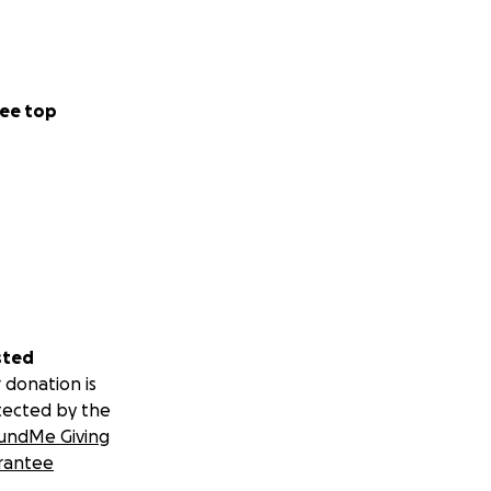
ee top
sted
 donation is
tected by the
undMe Giving
rantee