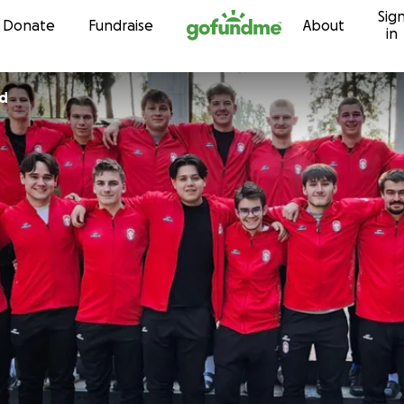
Sig
Skip to content
Donate
Fundraise
About
in
rd