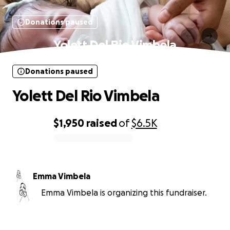
Donations paused
Yolett Del Rio Vimbela
Donations paused
Yolett Del Rio Vimbela
$1,950
raised
of
$6.5K
0% complete
Emma Vimbela
Emma Vimbela is organizing this fundraiser.