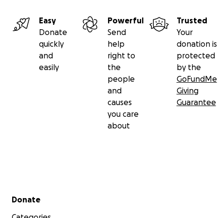
Easy
Powerful
Trusted
Donate
Send
Your
quickly
help
donation is
and
right to
protected
easily
the
by the
people
GoFundMe
and
Giving
causes
Guarantee
you care
about
Secondary menu
Donate
Categories