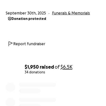
Enviamos a nuestra pequeña Yolett un beso al cielo,
sabiendo que siempre será nuestra luz eterna.
September 30th, 2025
Funerals & Memorials
Donation protected
Report fundraiser
$1,950
raised
of
$6.5K
34 donations
0% complete