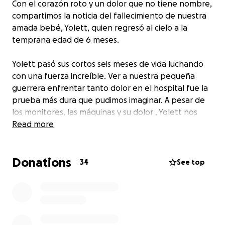
Con el corazón roto y un dolor que no tiene nombre,
compartimos la noticia del fallecimiento de nuestra
amada bebé, Yolett, quien regresó al cielo a la
temprana edad de 6 meses.
Yolett pasó sus cortos seis meses de vida luchando
con una fuerza increíble. Ver a nuestra pequeña
guerrera enfrentar tanto dolor en el hospital fue la
prueba más dura que pudimos imaginar. A pesar de
los monitores, las máquinas y su dolor , Yolett nos
regaló momentos de pura luz: el suave apretón de
Read more
su mano y el amor incondicional que irradiaba
Donations
Ahora, mientras lidiamos con el vacío que ha dejado
34
See top
su partida, enfrentamos la difícil tarea de
despedirnos de ella de la manera digna que se
merece.
Estamos pidiendo ayuda a nuestra comunidad,
amigos y familiares para cubrir los costos