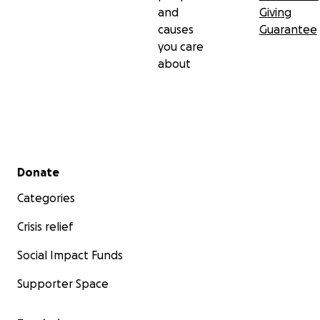
and
Giving
causes
Guarantee
you care
about
Secondary menu
Donate
Categories
Crisis relief
Social Impact Funds
Supporter Space