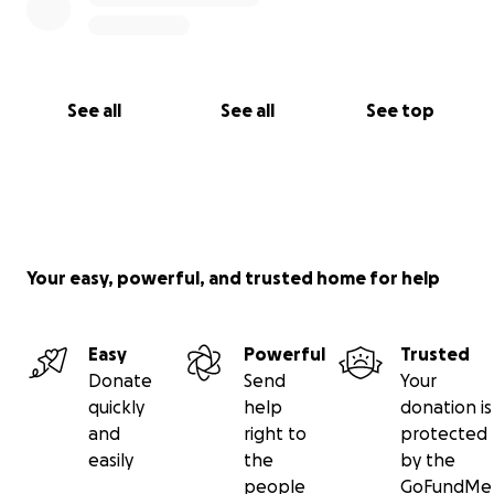
See all
See all
See top
Your easy, powerful, and trusted home for help
Easy
Powerful
Trusted
Donate
Send
Your
quickly
help
donation is
and
right to
protected
easily
the
by the
people
GoFundMe