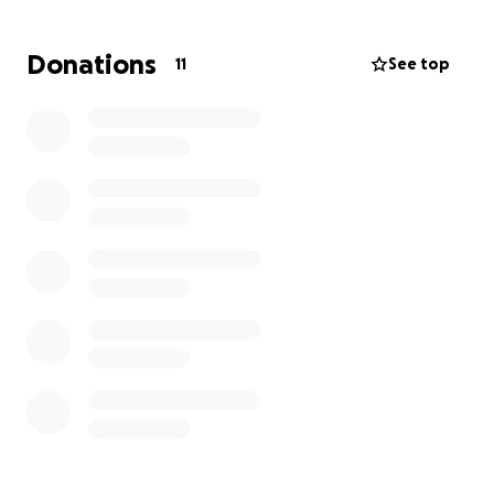
После этого случая мы серьёзно пересмотрели наше
решение и решили идти другим путём — лечиться
Donations
11
See top
натуральными методами, которые помогают
поддерживать организм и бороться с болезнью. К
сожалению, такие методы не покрываются
страховкой и требуют значительных затрат.
Сейчас нам необходимо около $1,000 в месяц на
лечение и поддержку здоровья. Поэтому я вместе с
женой обращаюсь к вам за помощью. Любая сумма
будет огромной поддержкой для нас и подарит
Светлане надежду и силы бороться дальше.
Спасибо каждому, кто откликнется.