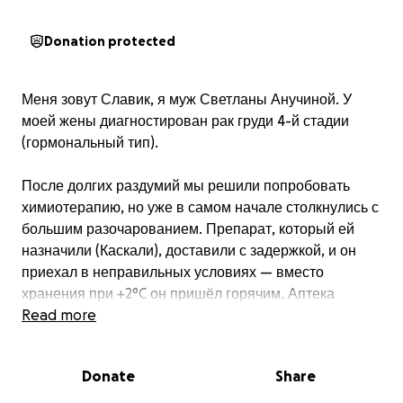
Donation protected
Меня зовут Славик, я муж Светланы Анучиной. У
моей жены диагностирован рак груди 4-й стадии
(гормональный тип).
После долгих раздумий мы решили попробовать
химиотерапию, но уже в самом начале столкнулись с
большим разочарованием. Препарат, который ей
назначили (Каскали), доставили с задержкой, и он
приехал в неправильных условиях — вместо
хранения при +2°C он пришёл горячим. Аптека
отказалась его заменить и сказала, что Светлана всё
Read more
равно должна его использовать. Это нас очень
напугало и показало, насколько безответственным
Donate
Share
может быть отношение к жизни человека.