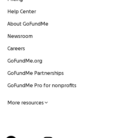
Help Center
About GoFundMe
Newsroom
Careers
GoFundMe.org
GoFundMe Partnerships
GoFundMe Pro for nonprofits
More resources