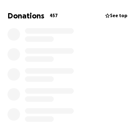
in tutela della propria salute e per tutelare i propri
diritti fondamentali di scelta sul suo corpo (art. 10,
Donations
457
See top
art. 32 Costituzione).
UNICO E SOLO SPAZIO DI RIFERIMENTO PER
RACCOLTA DONAZIONI PER ENRICO GIANINI:
Importante ‼️‼️‼️
Causale: DONAZIONI PER PER ENRICO GIANINI
oppure LIBERALITÀ PER ENRICO GIANINI
NOTA LEGALE: ‼️‼️‼️
NESSUNO, ENTE, PERSONA, O ALTRO, È IN NESSUN
MODO È PER NESSUN MOTIVO AUTORIZZATO A
CREARE UNA RACCOLTA FONDI PER ENRICO GIANINI.
SI È AUTORIZZATI SOLO AD UTILIZZARE QUESTO
SPAZIO DEDICATO E POTERLO INOLTRARE O
CONDIVIDERE IN FAVORE DELLA CAUSA.