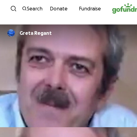
Skip to content
Search
Donate
Fundraise
Greta Regant