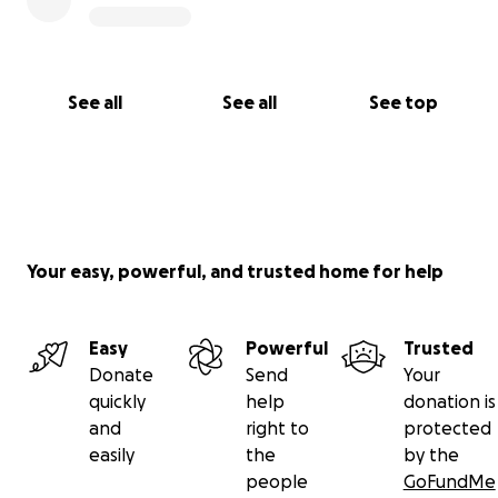
See all
See all
See top
Your easy, powerful, and trusted home for help
Easy
Powerful
Trusted
Donate
Send
Your
quickly
help
donation is
and
right to
protected
easily
the
by the
people
GoFundMe