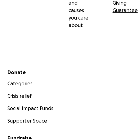
and
Giving
causes
Guarantee
you care
about
Secondary menu
Donate
Categories
Crisis relief
Social Impact Funds
Supporter Space
Fundraise