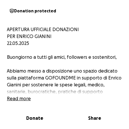
Donation protected
APERTURA UFFICIALE DONAZIONI
PER ENRICO GIANINI
22.05.2025
Buongiorno a tutti gli amici, followers e sostenitori,
Abbiamo messo a disposizione uno spazio dedicato
sulla piattaforma GOFOUNDME in supporto di Enrico
Gianini per sostenere le spese legali, medico,
sanitarie, burocratiche, pratiche di supporto
economico per tutto il periodo in cui Enrico non
Read more
potrà lavorare perché recluso in nella struttura
psichiatrico giudiziaria contro la sua volontà, in
Donate
Share
quanto si è rifiutato di sottoporsi all'obbligo di
assumere farmaci con effetti collaterali anche gravi,