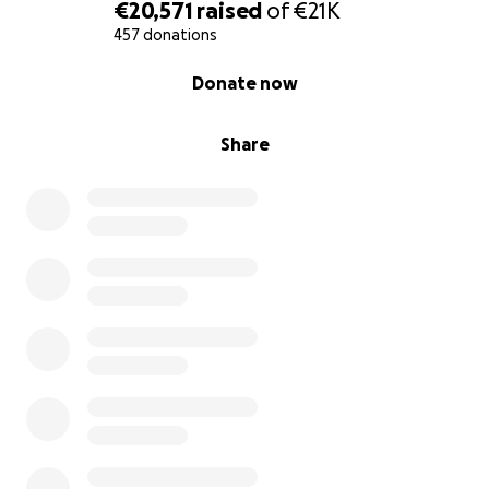
€20,571
raised
of
€21K
457 donations
0% complete
Donate now
Share