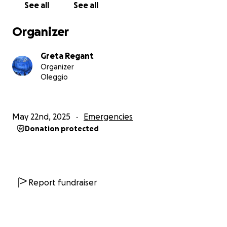
See all
See all
Partecipa a questa iniziativa solo se ti senti chiamato,
Organizer
se lo senti col Cuore e se vuoi bene ad Enrico. Solo se
hai compreso che questa è un opportunità per
Greta Regant
sostenere l'effettivo rispetto dei Diritti Umani per
Organizer
tutti noi.
Oleggio
Un sentito ringraziamento a tutti coloro che
vorranno supportare questa iniziativa.
May 22nd, 2025
Emergencies
Donation protected
Un luminoso abbraccio ❤️
Greta
La Compagna di Enrico Gianini
Report fundraiser